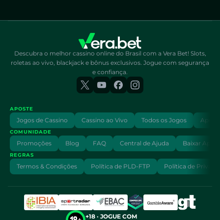
Descubra o melhor cassino online do Brasil com a Vera Bet! Slots,
roletas ao vivo, blackjack e bônus exclusivos. Jogue com segurança
e confiança.
APOSTE
Jogos de Cassino
Cassino ao Vivo
Todos os Jogos
Aposta
COMUNIDADE
Promoções
Blog
FAQ
Central de Ajuda
Baixar App
REGRAS
Termos & Condições
Política de PLD-FTP
Política de Privaci
+18 · JOGUE COM