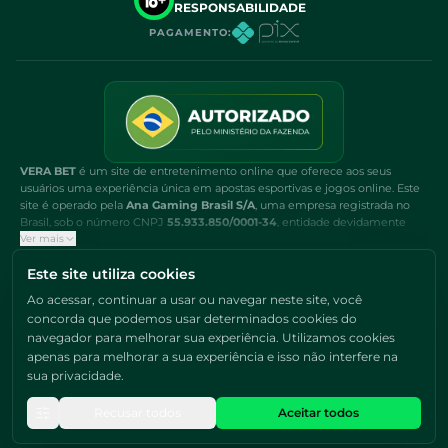
RESPONSABILIDADE
PAGAMENTO
:
VERA BET
é um site de entretenimento online que oferece aos seus
usuários uma experiência única em apostas esportivas e jogos online. Este
site é operado pela
Ana Gaming Brasil S/A
, uma empresa registrada no
Brasil, sob o número CNPJ
55.933.850/0001-34
, entidade devidamente
Ver mais
autorizada a operar a modalidade lotérica de apostas de quota fixa no Brasil,
em temática desportiva e jogos online, conjuntamente, pela Secretaria de
Este site utiliza cookies
Prêmios e Apostas do Ministério da Fazenda, conforme Portaria SPA/MF
n.º 322/2025, publicada em 17 de fevereiro de 2025 no Diário Oficial da
CENTRAL DE JOGO RESPONSÁVEL
DENÚNCIAS
PRIVACIDADE
OUVIDORIA
Ao acessar, continuar a usar ou navegar neste site, você
República Federativa do Brasil.
concorda que podemos usar determinados cookies do
navegador para melhorar sua experiência. Utilizamos cookies
© 2026 Vera Bet. Todos os direitos reservados.
Ao acessar, continuar a usar ou navegar neste site, você concorda que
Feito com 💚 para brasileiros 🇧🇷
apenas para melhorar a sua experiência e isso não interfere na
podemos usar determinados cookies do navegador para melhorar sua
18+. Jogue com responsabilidade! Ministério da Fazenda adverte: aposta não é
sua privacidade.
experiência ao usar nosso site. Utilizamos cookies apenas para melhorar a
investimento. Por isso, leia todas as informações disponíveis na nossa seção de
sua experiência e isso não interfere na sua privacidade.
Jogo Responsável. Importante: o uso de recursos do Bolsa Família, BPC e de
Recusar todos
Aceitar todos
outros programas de assistência social é estritamente proibido para atividades
O uso desta plataforma é proibido para
beneficiários de Bolsa Família e
relacionadas a apostas de quota fixa.
Benefício de Prestação Continuada (BPC).