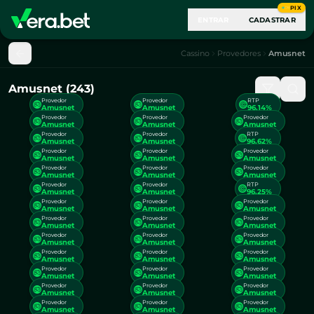
PIX
ENTRAR
CADASTRAR
Cassino
Provedores
Amusnet
Amusnet (243)
Provedor
Provedor
RTP
Amusnet
Amusnet
96.14%
JOGAR
JOGAR
JOGAR
Provedor
Provedor
Provedor
Slots
Jogos Vip
Megaways
Jogar com Bônus
Amusnet
Amusnet
Amusnet
JOGAR
JOGAR
JOGAR
Provedor
Provedor
RTP
Amusnet
Amusnet
96.62%
JOGAR
JOGAR
JOGAR
Provedor
Provedor
Provedor
Amusnet
Amusnet
Amusnet
JOGAR
JOGAR
JOGAR
Provedor
Provedor
Provedor
Amusnet
Amusnet
Amusnet
JOGAR
JOGAR
JOGAR
Provedor
Provedor
RTP
Amusnet
Amusnet
96.25%
JOGAR
JOGAR
JOGAR
Provedor
Provedor
Provedor
Amusnet
Amusnet
Amusnet
JOGAR
JOGAR
JOGAR
Provedor
Provedor
Provedor
Amusnet
Amusnet
Amusnet
JOGAR
JOGAR
JOGAR
Provedor
Provedor
Provedor
Amusnet
Amusnet
Amusnet
JOGAR
JOGAR
JOGAR
Provedor
Provedor
Provedor
Amusnet
Amusnet
Amusnet
JOGAR
JOGAR
JOGAR
Provedor
Provedor
Provedor
Amusnet
Amusnet
Amusnet
JOGAR
JOGAR
JOGAR
Provedor
Provedor
Provedor
Amusnet
Amusnet
Amusnet
JOGAR
JOGAR
JOGAR
Provedor
Provedor
Provedor
Amusnet
Amusnet
Amusnet