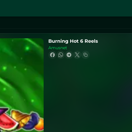
Burning Hot 6 Reels
Amusnet