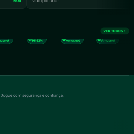
150
x
Multiplicador
VER TODOS
vedor
RTP
Provedor
Provedor
usnet
96.62%
Amusnet
Amusnet
AR
JOGAR
JOGAR
JOGAR
os. Jogue com segurança e confiança.