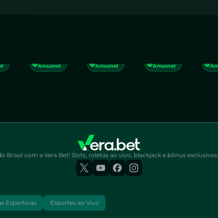
Provedor
Provedor
Provedor
Pro
t
Amusnet
Amusnet
Amusnet
Am
JOGAR
JOGAR
JOGAR
JOG
 Brasil com a Vera Bet! Slots, roletas ao vivo, blackjack e bônus exclusiv
s Esportivas
Esportes ao Vivo