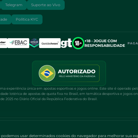
Telegram
Suporte ao Vivo
dade
Política KYC
+18 · JOGUE COM
PAG
RESPONSABILIDADE
a experiência única em apostas esportivas e jogos online. Este site é operado pe
ade lotérica de apostas de quota fixa no Brasil, em temática desportiva e jogos on
e 2025 no Diário Oficial da República Federativa do Brasil.
 usar determinados cookies do navegador para melhorar sua experiência ao usar nos
efício de Prestação Continuada (BPC).
CENTRAL DE JOGO RESPONSÁVEL
DENÚNCIAS
PRIVACIDADE
OUVIDORIA
ue podemos usar determinados cookies do navegador para melhorar sua expe