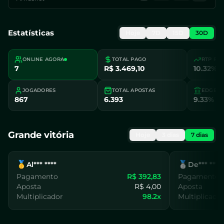
20 Hot Blast
é um jogo de cassino online disponível
Estatísticas
na
Vera Bet
, desenvolvido pelo provedor
Hoje
7D
Amusnet
15D
.
30D
Com uma taxa de retorno ao jogador (RTP) média de
até
97%
, você pode jogar agora mesmo e se divertir.
ONLINE AGORA
TOTAL PAGO
RTP RE
Jogue com responsabilidade!
7
R$ 3.469,10
10.32%
Como jogar 20 Hot Blast na Vera Bet
JOGADORES
TOTAL APOSTAS
EDGE D
867
Para começar a jogar
20 Hot Blast
6.393
, basta ajustar o
9.33%
valor da aposta e iniciar a rodada. O jogo é intuitivo e
indicado tanto para iniciantes quanto para jogadores
experientes da Amusnet.
Grande vitória
Hoje
3 dias
7 dias
Sobre o 20 Hot Blast
🥇
🥈
Al*** ****
De*** ****
O
20 Hot Blast
é desenvolvido pela
Amusnet
e opera
com tecnologia RNG (Random Number Generator)
Pagamento
R$ 392,83
Pagamento
Aposta
R$ 4,00
Aposta
certificada, garantindo resultados aleatórios e
Multiplicador
98.2
x
Multiplicado
independentes em cada rodada. Com RTP médio de
97%
, oferece uma boa relação entre risco e retorno.