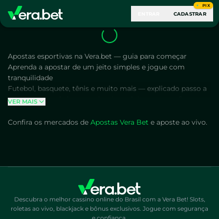
PIX
ENTRAR
CADASTRAR
Apostas esportivas na Vera.bet — guia para começar
Aprenda a apostar de um jeito simples e jogue com
tranquilidade
Futebol, basquete, tênis e muito mais — explicado passo a
passo para você dar seu primeiro palpite com confiança.
VER MAIS
Na
Vera.bet
você encontra todas as principais competições
reunidas em um só lugar: Brasileirão, Libertadores, Premier
Confira os mercados de
Apostas Vera Bet
e aposte ao vivo.
League, Champions, NBA e muitas outras. Se você nunca
apostou, não tem problema — a interface foi desenhada
para ser direta, com tudo que importa visível na tela.
Para começar, escolha a partida, marque seu palpite (quem
vence, total de gols, escanteios), defina o valor que quer
apostar e confirme. Pronto — seu bilhete está registrado. O
resultado aparece automaticamente na sua conta quando
Descubra o melhor cassino online do Brasil com a Vera Bet! Slots,
a partida termina.
roletas ao vivo, blackjack e bônus exclusivos. Jogue com segurança
Como funciona o palpite ao vivo?
e confiança.