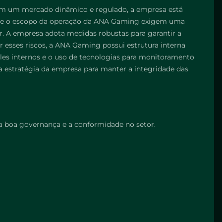
. Em um mercado dinâmico e regulado, a empresa está
eza e o escopo da operação da ANA Gaming exigem uma
. A empresa adota medidas robustas para garantir a
 esses riscos, a ANA Gaming possui estrutura interna
oles internos e o uso de tecnologias para monitoramento
a estratégia da empresa para manter a integridade das
 boa governança e a conformidade no setor.