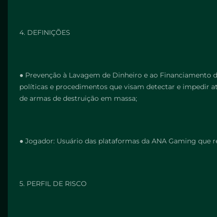
4. DEFINIÇÕES
● Prevenção à Lavagem de Dinheiro e ao Financiamento d
políticas e procedimentos que visam detectar e impedir ati
de armas de destruição em massa;
● Jogador: Usuário das plataformas da ANA Gaming que re
5. PERFIL DE RISCO