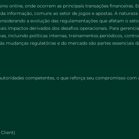
sino online, onde ocorrem as principais transações financeiras
nça da informação, comuns ao setor de jogos e apostas. A natur
onsiderando a evolução das regulamentações que afetam o setor
is impactos derivados dos desafios operacionais. Para gerenciar
s, incluindo políticas internas, treinamentos periódicos, contr
 às mudanças regulatórias e do mercado são partes essenciais d
utoridades competentes, o que reforça seu compromisso com a
 Client)