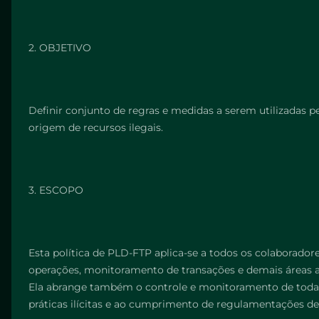
2. OBJETIVO
Definir conjunto de regras e medidas a serem utilizadas p
origem de recursos ilegais.
3. ESCOPO
Esta política de PLD-FTP aplica-se a todos os colaborado
operações, monitoramento de transações e demais áreas ad
Ela abrange também o controle e monitoramento de todas as
práticas ilícitas e ao cumprimento de regulamentações d