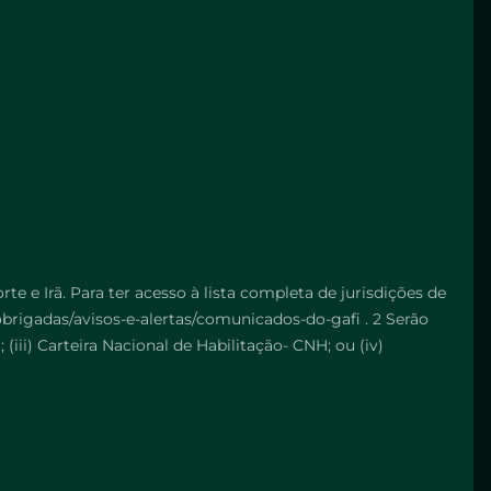
e e Irã. Para ter acesso à lista completa de jurisdições de
brigadas/avisos-e-alertas/comunicados-do-gafi . 2 Serão
(iii) Carteira Nacional de Habilitação- CNH; ou (iv)