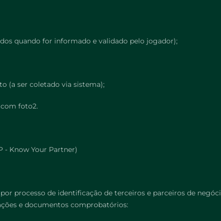
ados quando for informado e validado pelo jogador);
 (a ser coletado via sistema);
 com foto2.
KYP - Know Your Partner)
por processo de identificação de terceiros e parceiros de negóci
rmações e documentos comprobatórios: