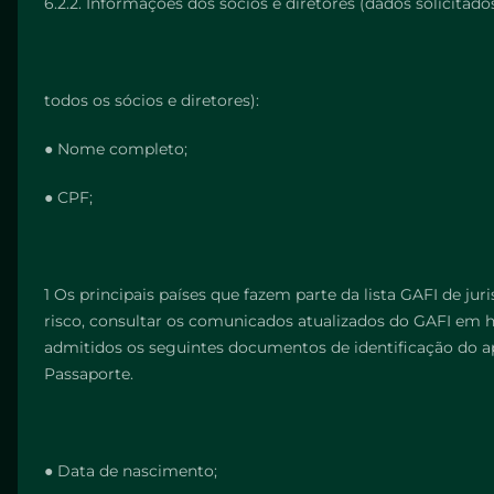
6.2.2. Informações dos sócios e diretores (dados solicitad
todos os sócios e diretores):
● Nome completo;
● CPF;
1 Os principais países que fazem parte da lista GAFI de jur
risco, consultar os comunicados atualizados do GAFI em h
admitidos os seguintes documentos de identificação do apost
Passaporte.
● Data de nascimento;