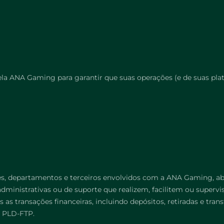
ela ANA Gaming para garantir que suas operações (e de suas plat
res, departamentos e terceiros envolvidos com a ANA Gaming, ab
ministrativas ou de suporte que realizem, facilitem ou supervi
 transações financeiras, incluindo depósitos, retiradas e transf
e PLD-FTP.