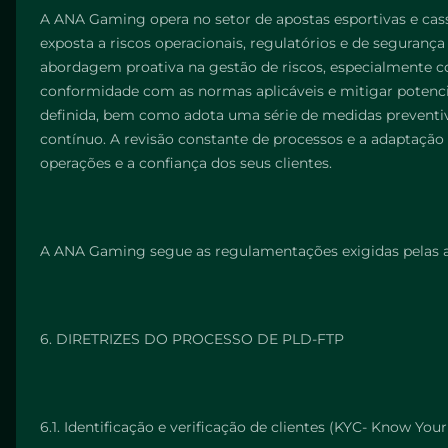
A ANA Gaming opera no setor de apostas esportivas e cas
exposta a riscos operacionais, regulatórios e de segura
abordagem proativa na gestão de riscos, especialmente c
conformidade com as normas aplicáveis e mitigar potencia
definida, bem como adota uma série de medidas preventiva
contínuo. A revisão constante de processos e a adaptação
operações e a confiança dos seus clientes.
A ANA Gaming segue as regulamentações exigidas pelas a
6. DIRETRIZES DO PROCESSO DE PLD-FTP
6.1. Identificação e verificação de clientes (KYC- Know Your