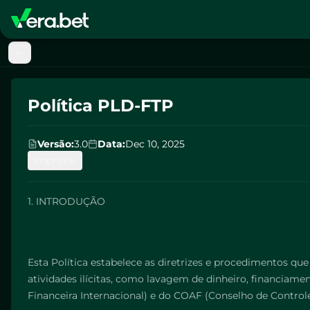
Política PLD-FTP
Versão
:
3.0
Data
:
Dec 10, 2025
Imprimir
1. INTRODUÇÃO
Esta Política estabelece as diretrizes e procedimentos que
atividades ilícitas, como lavagem de dinheiro, financiam
Financeira Internacional) e do COAF (Conselho de Controle