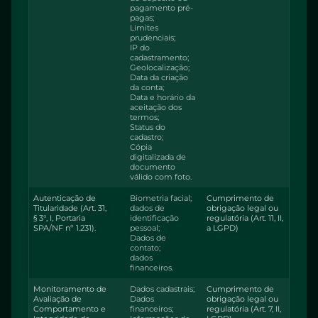
pagamento pré-
pagas;
Limites
prudenciais;
IP do
cadastramento;
Geolocalização;
Data da criação
da conta;
Data e horário da
aceitação dos
termos;
Status do
cadastro;
Cópia
digitalizada de
documento
válido com foto.
Autenticação de
Biometria facial;
Cumprimento de
Titularidade (Art. 31,
dados de
obrigação legal ou
§ 3°, I, Portaria
identificação
regulatória (Art. 11, II,
SPA/NF nº 1.231).
pessoal;
a LGPD)
Dados de
contato;
dados
financeiros.
Monitoramento de
Dados cadastrais;
Cumprimento de
Avaliação de
Dados
obrigação legal ou
Comportamento e
financeiros;
regulatória (Art. 7, II,