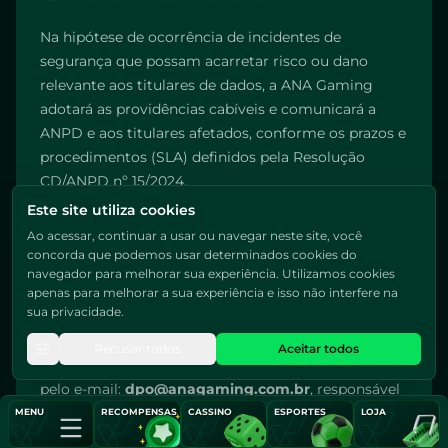
Na hipótese de ocorrência de incidentes de
segurança que possam acarretar risco ou dano
relevante aos titulares de dados, a ANA Gaming
adotará as providências cabíveis e comunicará a
ANPD e aos titulares afetados, conforme os prazos e
procedimentos (SLA) definidos pela Resolução
CD/ANPD nº 15/2024.
Este site utiliza cookies
11 - Contato do Encarregado de Dados
Ao acessar, continuar a usar ou navegar neste site, você
(DPO)
concorda que podemos usar determinados cookies do
navegador para melhorar sua experiência. Utilizamos cookies
A ANA Gaming informa que, em conformidade com
apenas para melhorar a sua experiência e isso não interfere na
sua privacidade.
a Resolução CD/ANPD nº 18/2024, disponibilizamos
dois meios de contato com o Encarregado de
Recusar todos
Aceitar todos
Dados Pessoais (DPO):
Canal de Privacidade
ou
pelo e-mail:
dpo@anagaming.com.br
, responsável
por atuar como meio de comunicação entre o
MENU
RECOMPENSAS
CASSINO
ESPORTES
LOJA
titular dos dados, a ANA Gaming e a Autoridade