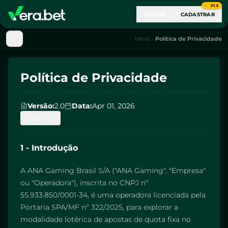
PIX
ENTRAR
CADASTRAR
Início
Política de Privacidade
Política de Privacidade
Versão
:
2.0
Data
:
Apr 01, 2026
Imprimir
1 - Introdução
A ANA Gaming Brasil S/A ("ANA Gaming", "Empresa"
ou "Operadora"), inscrita no CNPJ nº
55.933.850/0001-34, é uma operadora licenciada pela
Portaria SPA/MF nº 322/2025, para explorar a
modalidade lotérica de apostas de quota fixa no