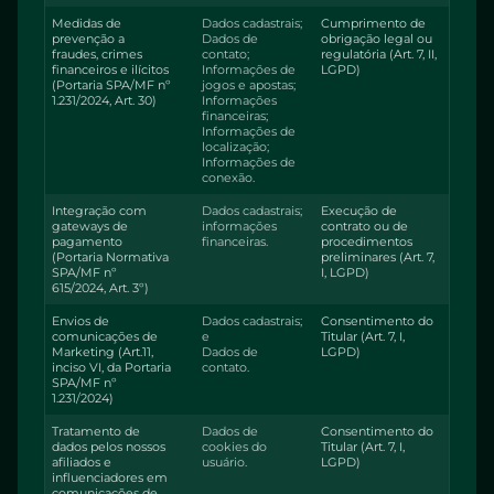
Medidas de
Dados cadastrais;
Cumprimento de
prevenção a
Dados de
obrigação legal ou
fraudes, crimes
contato;
regulatória (Art. 7, II,
financeiros e ilícitos
Informações de
LGPD)
(Portaria SPA/MF nº
jogos e apostas;
1.231/2024, Art. 30)
Informações
financeiras;
Informações de
localização;
Informações de
conexão.
Integração com
Dados cadastrais;
Execução de
gateways de
informações
contrato ou de
pagamento
financeiras.
procedimentos
(Portaria Normativa
preliminares (Art. 7,
SPA/MF nº
I, LGPD)
615/2024, Art. 3º)
Envios de
Dados cadastrais;
Consentimento do
comunicações de
e
Titular (Art. 7, I,
Marketing (Art.11,
Dados de
LGPD)
inciso VI, da Portaria
contato.
SPA/MF nº
1.231/2024)
Tratamento de
Dados de
Consentimento do
dados pelos nossos
cookies do
Titular (Art. 7, I,
afiliados e
usuário.
LGPD)
influenciadores em
comunicações de