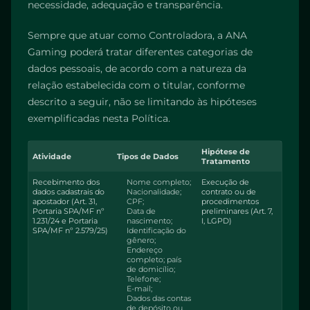
necessidade, adequação e transparência.
Sempre que atuar como Controladora, a ANA
Gaming poderá tratar diferentes categorias de
dados pessoais, de acordo com a natureza da
relação estabelecida com o titular, conforme
descrito a seguir, não se limitando às hipóteses
exemplificadas nesta Política.
Hipótese de
Atividade
Tipos de Dados
Tratamento
Recebimento dos
Nome completo;
Execução de
dados cadastrais do
Nacionalidade;
contrato ou de
apostador (Art. 31,
CPF;
procedimentos
Portaria SPA/MF nº
Data de
preliminares (Art. 7,
1.231/24 e Portaria
nascimento;
I, LGPD)
SPA/MF nº 2.579/25)
Identificação do
gênero;
Endereço
completo; país
de domicílio;
Telefone;
E-mail;
Dados das contas
de depósito ou