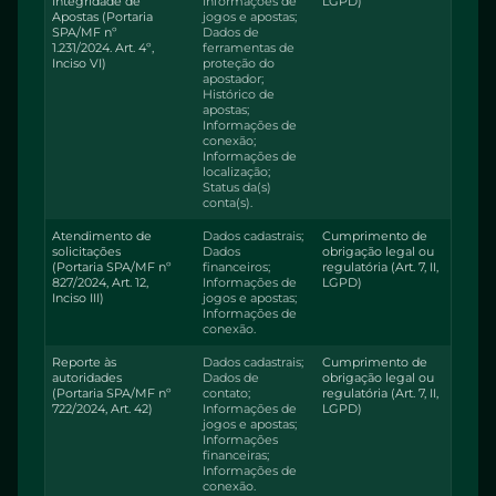
Integridade de
Informações de
LGPD)
Apostas (Portaria
jogos e apostas;
SPA/MF nº
Dados de
1.231/2024. Art. 4º,
ferramentas de
Inciso VI)
proteção do
apostador;
Histórico de
apostas;
Informações de
conexão;
Informações de
localização;
Status da(s)
conta(s).
Atendimento de
Dados cadastrais;
Cumprimento de
solicitações
Dados
obrigação legal ou
(Portaria SPA/MF nº
financeiros;
regulatória (Art. 7, II,
827/2024, Art. 12,
Informações de
LGPD)
Inciso III)
jogos e apostas;
Informações de
conexão.
Reporte às
Dados cadastrais;
Cumprimento de
autoridades
Dados de
obrigação legal ou
(Portaria SPA/MF nº
contato;
regulatória (Art. 7, II,
722/2024, Art. 42)
Informações de
LGPD)
jogos e apostas;
Informações
financeiras;
Informações de
conexão.