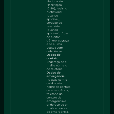
Nacional de
Habilitação
(CNH), registro
profissional
(quando
aplicável),
certidão de
reservista
(quando
aplicável), título
de eleitor,
gênero, cor/raça
e se é uma
pessoa com
deficiência.
Dados de
contato:
Endereço de e-
mail e número
de telefone.
Dados de
emergência:
Relação com o
colaborador,
nome do contato
de emergência,
telefone do
contato de
emergência e
endereço de e-
mail do contato
de emergência.