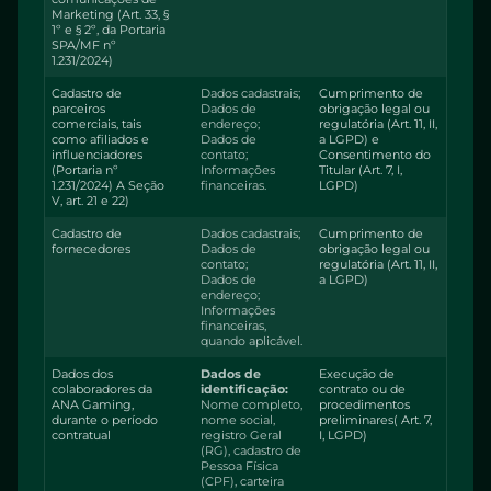
Marketing (Art. 33, §
1º e § 2º, da Portaria
SPA/MF nº
1.231/2024)
Cadastro de
Dados cadastrais;
Cumprimento de
parceiros
Dados de
obrigação legal ou
comerciais, tais
endereço;
regulatória (Art. 11, II,
como afiliados e
Dados de
a LGPD) e
influenciadores
contato;
Consentimento do
(Portaria nº
Informações
Titular (Art. 7, I,
1.231/2024) A Seção
financeiras.
LGPD)
V, art. 21 e 22)
Cadastro de
Dados cadastrais;
Cumprimento de
fornecedores
Dados de
obrigação legal ou
contato;
regulatória (Art. 11, II,
Dados de
a LGPD)
endereço;
Informações
financeiras,
quando aplicável.
Dados dos
Dados de
Execução de
colaboradores da
identificação:
contrato ou de
ANA Gaming,
Nome completo,
procedimentos
durante o período
nome social,
preliminares( Art. 7,
contratual
registro Geral
I, LGPD)
(RG), cadastro de
Pessoa Física
(CPF), carteira