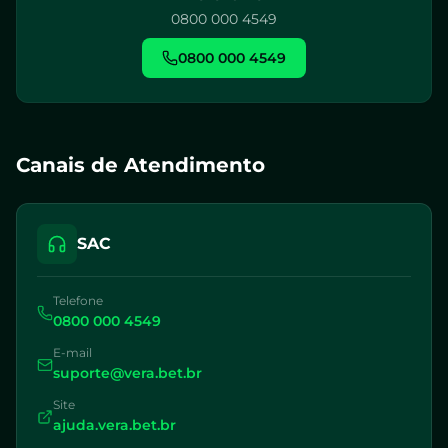
0800 000 4549
0800 000 4549
Canais de Atendimento
SAC
Telefone
0800 000 4549
E-mail
suporte@vera.bet.br
Site
ajuda.vera.bet.br