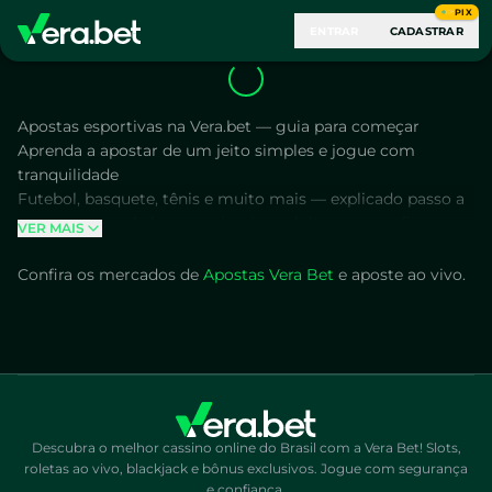
PIX
ENTRAR
CADASTRAR
Apostas esportivas na Vera.bet — guia para começar
Aprenda a apostar de um jeito simples e jogue com
tranquilidade
Futebol, basquete, tênis e muito mais — explicado passo a
passo para você dar seu primeiro palpite com confiança.
VER MAIS
Na
Vera.bet
você encontra todas as principais competições
reunidas em um só lugar: Brasileirão, Libertadores, Premier
Confira os mercados de
Apostas Vera Bet
e aposte ao vivo.
League, Champions, NBA e muitas outras. Se você nunca
apostou, não tem problema — a interface foi desenhada
para ser direta, com tudo que importa visível na tela.
Para começar, escolha a partida, marque seu palpite (quem
vence, total de gols, escanteios), defina o valor que quer
apostar e confirme. Pronto — seu bilhete está registrado. O
resultado aparece automaticamente na sua conta quando
Descubra o melhor cassino online do Brasil com a Vera Bet! Slots,
a partida termina.
roletas ao vivo, blackjack e bônus exclusivos. Jogue com segurança
Como funciona o palpite ao vivo?
e confiança.