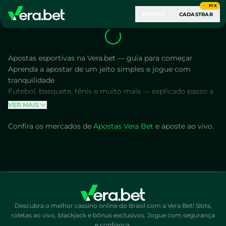
PIX
ENTRAR
CADASTRAR
Apostas esportivas na Vera.bet — guia para começar
Aprenda a apostar de um jeito simples e jogue com
tranquilidade
Futebol, basquete, tênis e muito mais — explicado passo a
passo para você dar seu primeiro palpite com confiança.
VER MAIS
Na
Vera.bet
você encontra todas as principais competições
reunidas em um só lugar: Brasileirão, Libertadores, Premier
Confira os mercados de
Apostas Vera Bet
e aposte ao vivo.
League, Champions, NBA e muitas outras. Se você nunca
apostou, não tem problema — a interface foi desenhada
para ser direta, com tudo que importa visível na tela.
Para começar, escolha a partida, marque seu palpite (quem
vence, total de gols, escanteios), defina o valor que quer
apostar e confirme. Pronto — seu bilhete está registrado. O
resultado aparece automaticamente na sua conta quando
Descubra o melhor cassino online do Brasil com a Vera Bet! Slots,
a partida termina.
roletas ao vivo, blackjack e bônus exclusivos. Jogue com segurança
Como funciona o palpite ao vivo?
e confiança.