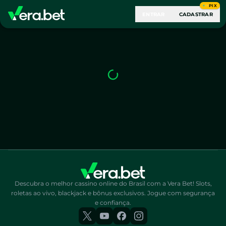
PIX
ENTRAR
CADASTRAR
Descubra o melhor cassino online do Brasil com a Vera Bet! Slots,
roletas ao vivo, blackjack e bônus exclusivos. Jogue com segurança
e confiança.