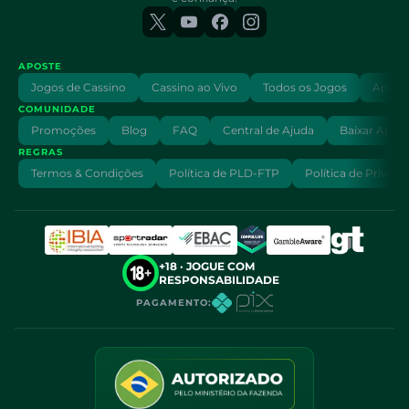
Você acompanha a partida pelo placar em tempo real e
pode fazer palpites enquanto o jogo acontece. As odds
(cotações) mudam conforme os lances — então o valor
APOSTE
potencial varia. Vale a pena experimentar com aposta
Jogos de Cassino
Cassino ao Vivo
Todos os Jogos
Aposta
pequena primeiro pra entender o ritmo.
COMUNIDADE
Posso encerrar uma aposta antes da partida acabar?
Promoções
Blog
FAQ
Central de Ajuda
Baixar App
Em algumas partidas, sim. É a função de
cash-out
: você sai
REGRAS
da aposta pelo valor que o sistema oferece naquele
Termos & Condições
Política de PLD-FTP
Política de Privaci
momento, sem precisar esperar o jogo terminar. Aparece
como um botão dentro da sua aposta quando está
disponível.
Pagamentos rápidos via Pix
Depósitos caem em segundos pelo Pix. Saques também
+18 · JOGUE COM
são via Pix, na chave registrada no seu CPF — pra sua
RESPONSABILIDADE
segurança. Suporte 24 horas por dia se precisar de ajuda.
PAGAMENTO
:
Apostar é entretenimento — vá com calma. A Vera.bet tem
ferramentas no painel para você definir limites de gasto e
tempo. +18.