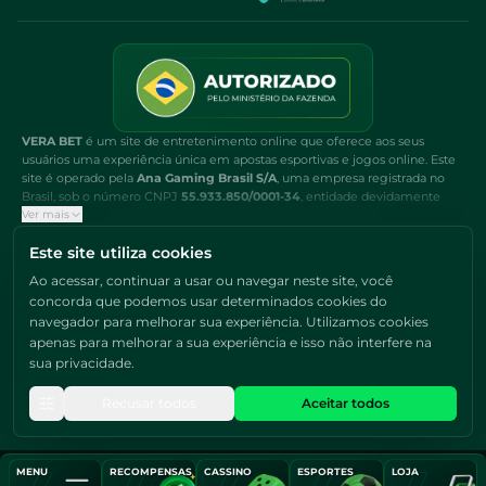
O catálogo de
jogos de cassino online
da
Vera Bet
é um
dos mais completos do mercado brasileiro. A plataforma
reúne desde os tradicionais slots até mesas ao vivo com
crupiês reais, todos desenvolvidos por provedores
reconhecidos internacionalmente.
A experiência foi pensada de ponta a ponta para agradar
VERA BET
é um site de entretenimento online que oferece aos seus
usuários uma experiência única em apostas esportivas e jogos online. Este
tanto quem quer apenas se divertir quanto quem busca
site é operado pela
Ana Gaming Brasil S/A
, uma empresa registrada no
testar estratégias e se desafiar em partidas mais
Brasil, sob o número CNPJ
55.933.850/0001-34
, entidade devidamente
competitivas. Tudo com transmissão em alta definição,
Ver mais
autorizada a operar a modalidade lotérica de apostas de quota fixa no Brasil,
em temática desportiva e jogos online, conjuntamente, pela Secretaria de
interface intuitiva e estabilidade que garante rodadas sem
Este site utiliza cookies
Prêmios e Apostas do Ministério da Fazenda, conforme Portaria SPA/MF
interrupções.
n.º 322/2025, publicada em 17 de fevereiro de 2025 no Diário Oficial da
CENTRAL DE JOGO RESPONSÁVEL
DENÚNCIAS
PRIVACIDADE
OUVIDORIA
Ao acessar, continuar a usar ou navegar neste site, você
Você pode desfrutar dos Fortunes mais famosos, estilo o
República Federativa do Brasil.
concorda que podemos usar determinados cookies do
Tigrinho, ou explorar jogos menos conhecidos, mas com
navegador para melhorar sua experiência. Utilizamos cookies
© 2026 Vera Bet. Todos os direitos reservados.
Ao acessar, continuar a usar ou navegar neste site, você concorda que
grandes chances de lucro... Escolha aquele que você mais
Feito com 💚 para brasileiros 🇧🇷
apenas para melhorar a sua experiência e isso não interfere na
podemos usar determinados cookies do navegador para melhorar sua
ama e desfrute desse deleite de oportunidades!
18+. Jogue com responsabilidade! Ministério da Fazenda adverte: aposta não é
sua privacidade.
experiência ao usar nosso site. Utilizamos cookies apenas para melhorar a
investimento. Por isso, leia todas as informações disponíveis na nossa seção de
Jogos Slots
sua experiência e isso não interfere na sua privacidade.
Jogo Responsável. Importante: o uso de recursos do Bolsa Família, BPC e de
Os
cassino online slots
Recusar todos
são os mais famosos entre os
Aceitar todos
outros programas de assistência social é estritamente proibido para atividades
O uso desta plataforma é proibido para
beneficiários de Bolsa Família e
relacionadas a apostas de quota fixa.
jogadores e ocupam grande parte do acervo da
Vera Bet
.
Benefício de Prestação Continuada (BPC).
A variedade de temas e formatos é impressionante, você
MENU
RECOMPENSAS
CASSINO
ESPORTES
LOJA
encontra desde os clássicos de frutas, como o Fortune