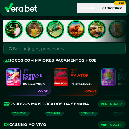
PIX
ENTRAR
CADASTRAR
CASHBACK
R10
TORNEIO
BUFFALO
PRÊMIOS
CARAMELO
DIÁRIO
AVIATOR
HOLD AND WIN
DIÁRIOS
SORTUDO
EXTREME
CRASH
EDITION
JOGOS COM MAIORES PAGAMENTOS HOJE
1
º
2
º
3
º
FORTUNE
AVIATOR
FORT
RABBIT
DRA
R$ 4.542.781,37
R$ 3.213.146,33
R$ 2.57
JOGAR
JOGAR
OS JOGOS MAIS JOGADOS DA SEMANA
VER TODOS
RTP
RTP
RTP
RTP
96.75%
96.68%
95.01%
96.75%
JOGAR
JOGAR
JOGAR
JOGAR
CASSINO AO VIVO
VER TODOS