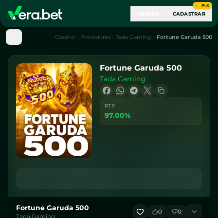
PIX
ENTRAR
CADASTRAR
Cassino
Provedores
Tada Gaming
Fortune Garuda 500
Fortune Garuda 500
Tada Gaming
RTP
97.00%
Fortune Garuda 500
0
0
Tada Gaming