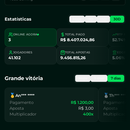
Fortune Garuda 500
é um jogo de cassino online
Estatísticas
disponível na
Vera Bet
, desenvolvido pelo provedor
Hoje
7D
15D
30D
Tada Gaming
. Com uma taxa de retorno ao jogador
(RTP) média de até
97.00%
, você pode jogar agora
ONLINE AGORA
TOTAL PAGO
RTP RE
mesmo e se divertir. Jogue com responsabilidade!
3
R$ 8.407.024,86
52.74%
Como jogar Fortune Garuda 500 na Vera Bet
JOGADORES
TOTAL APOSTAS
EDGE D
41.102
Para começar a jogar
Fortune Garuda 500
9.456.815,26
, basta
5.06%
ajustar o valor da aposta e iniciar a rodada. O jogo é
intuitivo e indicado tanto para iniciantes quanto para
jogadores experientes da Tada Gaming.
Grande vitória
Hoje
3 dias
7 dias
Sobre o Fortune Garuda 500
🥇
🥈
An*** ****
Th*** ****
O
Fortune Garuda 500
é desenvolvido pela
Tada
Gaming
Pagamento
e opera com tecnologia RNG (Random
R$ 1.200,00
Pagamento
Aposta
R$ 3,00
Aposta
Number Generator) certificada, garantindo resultados
Multiplicador
400
x
Multiplicado
aleatórios e independentes em cada rodada. Com RTP
médio de
97.00%
, oferece uma boa relação entre risco
e retorno.