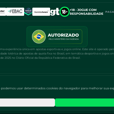
+18 · JOGUE COM
PAG
RESPONSABILIDADE
a experiência única em apostas esportivas e jogos online. Este site é operado pe
ade lotérica de apostas de quota fixa no Brasil, em temática desportiva e jogos on
e 2025 no Diário Oficial da República Federativa do Brasil.
 usar determinados cookies do navegador para melhorar sua experiência ao usar nos
efício de Prestação Continuada (BPC).
CENTRAL DE JOGO RESPONSÁVEL
DENÚNCIAS
PRIVACIDADE
OUVIDORIA
ue podemos usar determinados cookies do navegador para melhorar sua expe
© 2026 Vera Bet. Todos os direitos reservados.
Feito com 💚 para brasileiros 🇧🇷
stério da Fazenda adverte: aposta não é investimento. Por isso, leia todas as informaç
 do Bolsa Família, BPC e de outros programas de assistência social é estritamente proi
de quota fixa.