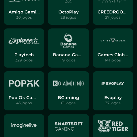
Amigo Gaming
OctoPlay
CREEDROOMZ
30 jogos
28 jogos
27 jogos
Playtech
Banana Games
Games Global
329 jogos
19 jogos
141 jogos
Pop Ok Gaming
BGaming
Evoplay
43 jogos
61 jogos
37 jogos