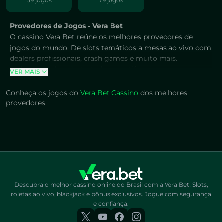
59 jogos
79 jogos
Provedores de Jogos - Vera Bet
O cassino Vera Bet reúne os melhores provedores de
jogos do mundo. De slots temáticos a mesas ao vivo com
dealers profissionais, crash games e muito mais.
Todos os títulos são testados e certificados por
VER MAIS
laboratórios independentes. Novos provedores e jogos
chegam regularmente. Jogue com responsabilidade!
Conheça os jogos do
Vera Bet Cassino
dos melhores
provedores.
Descubra o melhor cassino online do Brasil com a Vera Bet! Slots,
roletas ao vivo, blackjack e bônus exclusivos. Jogue com segurança
e confiança.