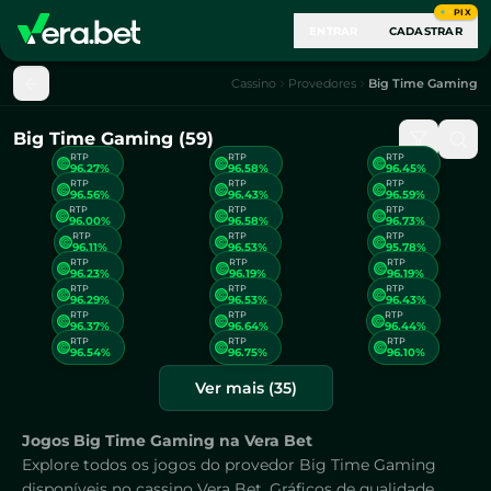
PIX
ENTRAR
CADASTRAR
Cassino
Provedores
Big Time Gaming
Big Time Gaming (59)
RTP
RTP
RTP
96.27%
96.58%
96.45%
JOGAR
JOGAR
JOGAR
RTP
RTP
RTP
Slots
Jogos Vip
Megaways
Jogar com Bônus
96.56%
96.43%
96.59%
JOGAR
JOGAR
JOGAR
RTP
RTP
RTP
96.00%
96.58%
96.73%
JOGAR
JOGAR
JOGAR
RTP
RTP
RTP
96.11%
96.53%
95.78%
JOGAR
JOGAR
JOGAR
RTP
RTP
RTP
96.23%
96.19%
96.19%
JOGAR
JOGAR
JOGAR
RTP
RTP
RTP
96.29%
96.53%
96.43%
JOGAR
JOGAR
JOGAR
RTP
RTP
RTP
96.37%
96.64%
96.44%
JOGAR
JOGAR
JOGAR
RTP
RTP
RTP
96.54%
96.75%
96.10%
JOGAR
JOGAR
JOGAR
Ver mais
(
35
)
Jogos Big Time Gaming na Vera Bet
Explore todos os jogos do provedor Big Time Gaming
disponíveis no cassino Vera Bet. Gráficos de qualidade,