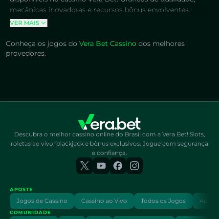
mecânicas inovadoras e recursos bônus envolventes.
Desde os clássicos até os lançamentos mais recentes —
VER MAIS
tudo otimizado para celular e desktop. Descubra por que
o Big Time Gaming é um dos favoritos dos jogadores
Conheça os jogos do
Vera Bet Cassino
dos melhores
brasileiros!
provedores.
Descubra o melhor cassino online do Brasil com a Vera Bet! Slots,
roletas ao vivo, blackjack e bônus exclusivos. Jogue com segurança
e confiança.
APOSTE
Jogos de Cassino
Cassino ao Vivo
Todos os Jogos
Aposta
COMUNIDADE