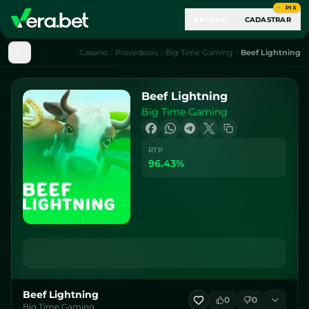
PIX
ENTRAR
CADASTRAR
Cassino
Provedores
Big Time Gaming
Beef Lightning
Beef Lightning
Big Time Gaming
RTP
96.43%
Beef Lightning
0
0
Big Time Gaming