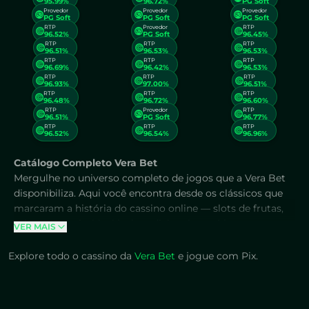
95.99%
96.72%
PG Soft
JOGAR
JOGAR
JOGAR
Provedor
Provedor
Provedor
PG Soft
PG Soft
PG Soft
JOGAR
JOGAR
JOGAR
RTP
Provedor
RTP
96.52%
PG Soft
96.45%
JOGAR
JOGAR
JOGAR
RTP
RTP
RTP
96.51%
96.53%
96.53%
JOGAR
JOGAR
JOGAR
RTP
RTP
RTP
96.69%
96.42%
96.53%
JOGAR
JOGAR
JOGAR
RTP
RTP
RTP
96.93%
97.00%
96.51%
JOGAR
JOGAR
JOGAR
RTP
RTP
RTP
96.48%
96.72%
96.60%
JOGAR
JOGAR
JOGAR
RTP
Provedor
RTP
96.51%
PG Soft
96.77%
JOGAR
JOGAR
JOGAR
RTP
RTP
RTP
96.52%
96.54%
96.96%
JOGAR
JOGAR
JOGAR
Catálogo Completo Vera Bet
Mergulhe no universo completo de jogos que a Vera Bet
disponibiliza. Aqui você encontra desde os clássicos que
marcaram a história do cassino online — slots de frutas,
roleta europeia, blackjack tradicional — até lançamentos
VER MAIS
modernos com mecânicas inovadoras como Megaways,
cluster pays e bônus interativos.
Explore todo o cassino da
Vera Bet
e jogue com Pix.
O destaque da nossa curadoria está nos novos
lançamentos: todas as semanas chegam títulos frescos
dos principais estúdios internacionais, tanto em slots