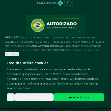
PAGAMENTO
:
VERA BET
é um site de entretenimento online que oferece aos seus
usuários uma experiência única em apostas esportivas e jogos online. Este
site é operado pela
Ana Gaming Brasil S/A
, uma empresa registrada no
Brasil, sob o número CNPJ
55.933.850/0001-34
, entidade devidamente
Ver mais
autorizada a operar a modalidade lotérica de apostas de quota fixa no Brasil,
em temática desportiva e jogos online, conjuntamente, pela Secretaria de
Este site utiliza cookies
Prêmios e Apostas do Ministério da Fazenda, conforme Portaria SPA/MF
n.º 322/2025, publicada em 17 de fevereiro de 2025 no Diário Oficial da
CENTRAL DE JOGO RESPONSÁVEL
DENÚNCIAS
PRIVACIDADE
OUVIDORIA
Ao acessar, continuar a usar ou navegar neste site, você
República Federativa do Brasil.
concorda que podemos usar determinados cookies do
navegador para melhorar sua experiência. Utilizamos cookies
© 2026 Vera Bet. Todos os direitos reservados.
Ao acessar, continuar a usar ou navegar neste site, você concorda que
Feito com 💚 para brasileiros 🇧🇷
apenas para melhorar a sua experiência e isso não interfere na
podemos usar determinados cookies do navegador para melhorar sua
18+. Jogue com responsabilidade! Ministério da Fazenda adverte: aposta não é
sua privacidade.
experiência ao usar nosso site. Utilizamos cookies apenas para melhorar a
investimento. Por isso, leia todas as informações disponíveis na nossa seção de
sua experiência e isso não interfere na sua privacidade.
Jogo Responsável. Importante: o uso de recursos do Bolsa Família, BPC e de
Recusar todos
Aceitar todos
outros programas de assistência social é estritamente proibido para atividades
O uso desta plataforma é proibido para
beneficiários de Bolsa Família e
relacionadas a apostas de quota fixa.
Benefício de Prestação Continuada (BPC).