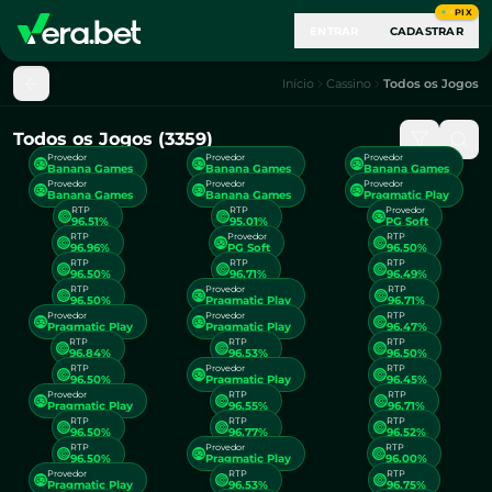
PIX
ENTRAR
CADASTRAR
Início
Cassino
Todos os Jogos
Todos os Jogos (3359)
Provedor
Provedor
Provedor
Banana Games
Banana Games
Banana Games
JOGAR
JOGAR
JOGAR
Provedor
Provedor
Provedor
Slots
Jogos Vip
Megaways
Jogar com Bônus
Banana Games
Banana Games
Pragmatic Play
JOGAR
JOGAR
JOGAR
RTP
RTP
Provedor
96.51%
95.01%
PG Soft
JOGAR
JOGAR
JOGAR
RTP
Provedor
RTP
96.96%
PG Soft
96.50%
JOGAR
JOGAR
JOGAR
RTP
RTP
RTP
96.50%
96.71%
96.49%
JOGAR
JOGAR
JOGAR
RTP
Provedor
RTP
96.50%
Pragmatic Play
96.71%
JOGAR
JOGAR
JOGAR
Provedor
Provedor
RTP
Pragmatic Play
Pragmatic Play
96.47%
JOGAR
JOGAR
JOGAR
RTP
RTP
RTP
96.84%
96.53%
96.50%
JOGAR
JOGAR
JOGAR
RTP
Provedor
RTP
96.50%
Pragmatic Play
96.45%
JOGAR
JOGAR
JOGAR
Provedor
RTP
RTP
Pragmatic Play
96.55%
96.71%
JOGAR
JOGAR
JOGAR
RTP
RTP
RTP
96.50%
96.77%
96.52%
JOGAR
JOGAR
JOGAR
RTP
Provedor
RTP
96.50%
Pragmatic Play
96.00%
JOGAR
JOGAR
JOGAR
Provedor
RTP
RTP
Pragmatic Play
96.53%
96.75%