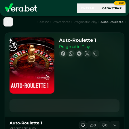
PIX
ENTRAR
CADASTRAR
Cassino
Provedores
Pragmatic Play
Auto-Roulette 1
Auto-Roulette 1
Pragmatic Play
Auto-Roulette 1
0
0
Pragmatic Play