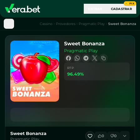
PIX
ENTRAR
CADASTRAR
Cassino
Provedores
Pragmatic Play
Sweet Bonanza
Sweet Bonanza
Pragmatic Play
RTP
96.49%
Sweet Bonanza
0
0
Pragmatic Play