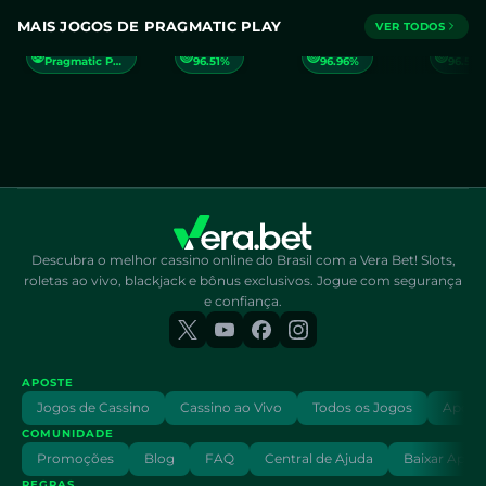
médio de
96.49%
, oferece uma boa relação entre risco
MAIS JOGOS DE PRAGMATIC PLAY
VER TODOS
e retorno.
Provedor
RTP
RTP
RTP
Pragmatic Play
96.51%
96.96%
96.50
JOGAR
JOGAR
JOGAR
JOGAR
Por que jogar Sweet Bonanza na Vera Bet
Na
Vera Bet
, você joga com total segurança, suporte
rápido e depósitos via Pix. A plataforma é licenciada,
reúne dezenas de outros títulos da Pragmatic Play e
promove o jogo responsável. Aposte com consciência!
RTP
Margem da casa
Descubra o melhor cassino online do Brasil com a Vera Bet! Slots,
96.49%
3.51%
roletas ao vivo, blackjack e bônus exclusivos. Jogue com segurança
e confiança.
APOSTE
Jogos de Cassino
Cassino ao Vivo
Todos os Jogos
Aposta
COMUNIDADE
Promoções
Blog
FAQ
Central de Ajuda
Baixar App
REGRAS