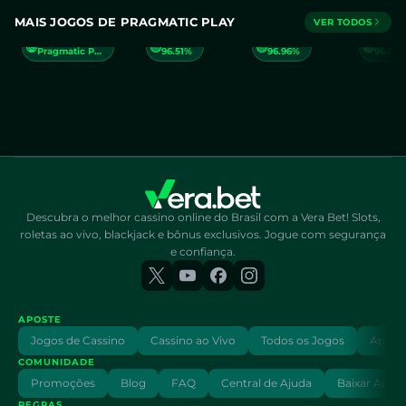
retorno.
MAIS JOGOS DE PRAGMATIC PLAY
VER TODOS
Provedor
RTP
RTP
RTP
Por que jogar Live - Spaceman na Vera Bet
Pragmatic Play
96.51%
96.96%
96.50
JOGAR
JOGAR
JOGAR
JOGAR
Na
Vera Bet
, você joga com total segurança, suporte
rápido e depósitos via Pix. A plataforma é licenciada,
reúne dezenas de outros títulos da Pragmatic Play e
promove o jogo responsável. Aposte com consciência!
Descubra o melhor cassino online do Brasil com a Vera Bet! Slots,
roletas ao vivo, blackjack e bônus exclusivos. Jogue com segurança
e confiança.
APOSTE
Jogos de Cassino
Cassino ao Vivo
Todos os Jogos
Aposta
COMUNIDADE
Promoções
Blog
FAQ
Central de Ajuda
Baixar App
REGRAS