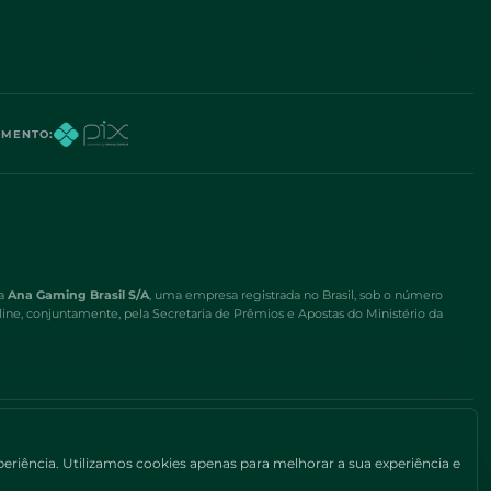
AMENTO
:
la
Ana Gaming Brasil S/A
, uma empresa registrada no Brasil, sob o número
line, conjuntamente, pela Secretaria de Prêmios e Apostas do Ministério da
so site. Utilizamos cookies apenas para melhorar a sua experiência e isso não
riência. Utilizamos cookies apenas para melhorar a sua experiência e