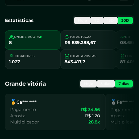
Ways of the Qilin
é um jogo de cassino online
Estatísticas
disponível na
Vera Bet
, desenvolvido pelo provedor
Hoje
7D
15D
30D
PG Soft
. Com uma taxa de retorno ao jogador (RTP)
média de até
96.69%
, você pode jogar agora mesmo e
ONLINE AGORA
TOTAL PAGO
RTP RE
se divertir. Jogue com responsabilidade!
8
R$ 839.288,67
08.65%
Como jogar Ways of the Qilin na Vera Bet
JOGADORES
TOTAL APOSTAS
EDGE D
1.027
Para começar a jogar
Ways of the Qilin
843.417,7
, basta ajustar
87.40%
o valor da aposta e iniciar a rodada. O jogo é intuitivo
e indicado tanto para iniciantes quanto para jogadores
experientes da PG Soft.
Grande vitória
Hoje
3 dias
7 dias
Sobre o Ways of the Qilin
🥇
🥈
Ca*** ****
Fe*** ****
O
Ways of the Qilin
é desenvolvido pela
PG Soft
e
opera com tecnologia RNG (Random Number
Pagamento
R$ 34,56
Pagamento
Aposta
R$ 1,20
Aposta
Generator) certificada, garantindo resultados
Multiplicador
28.8
x
Multiplicado
aleatórios e independentes em cada rodada. Com RTP
médio de
96.69%
, oferece uma boa relação entre risco
e retorno.