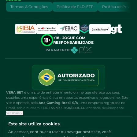
Termos & Condições
Política de PLD-FTP
Política de Privaci
+18 · JOGUE COM
RESPONSABILIDADE
PAGAMENTO
:
VERA BET
é um site de entretenimento online que oferece aos seus
usuários uma experiência única em apostas esportivas e jogos online. Este
site é operado pela
Ana Gaming Brasil S/A
, uma empresa registrada no
Brasil, sob o número CNPJ
55.933.850/0001-34
, entidade devidamente
Ver mais
autorizada a operar a modalidade lotérica de apostas de quota fixa no Brasil,
em temática desportiva e jogos online, conjuntamente, pela Secretaria de
Este site utiliza cookies
Prêmios e Apostas do Ministério da Fazenda, conforme Portaria SPA/MF
n.º 322/2025, publicada em 17 de fevereiro de 2025 no Diário Oficial da
CENTRAL DE JOGO RESPONSÁVEL
DENÚNCIAS
PRIVACIDADE
OUVIDORIA
Ao acessar, continuar a usar ou navegar neste site, você
República Federativa do Brasil.