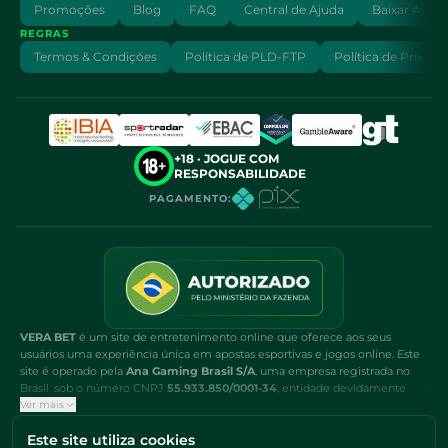
Promoções
Blog
FAQ
Central de Ajuda
Baixar App
REGRAS
Termos & Condições
Política de PLD-FTP
Política de Privaci
+18 · JOGUE COM
RESPONSABILIDADE
PAGAMENTO
:
VERA BET
é um site de entretenimento online que oferece aos seus
usuários uma experiência única em apostas esportivas e jogos online. Este
site é operado pela
Ana Gaming Brasil S/A
, uma empresa registrada no
Brasil, sob o número CNPJ
55.933.850/0001-34
, entidade devidamente
Ver mais
autorizada a operar a modalidade lotérica de apostas de quota fixa no Brasil,
em temática desportiva e jogos online, conjuntamente, pela Secretaria de
Este site utiliza cookies
Prêmios e Apostas do Ministério da Fazenda, conforme Portaria SPA/MF