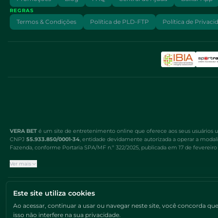
REGRAS
Termos & Condições
Política de PLD-FTP
Política de Privaci
VERA BET
é um site de entretenimento online que oferece aos seus usuários um
CNPJ
55.933.850/0001-34
, entidade devidamente autorizada a operar a modalid
Fazenda, conforme Portaria SPA/MF n.º 322/2025, publicada em 17 de fevereiro d
Ver mais
Ao acessar, continuar a usar ou navegar neste site, você concorda que podemos
interfere na sua privacidade.
O uso desta plataforma é proibido para
beneficiários de Bolsa Família e Ben
Este site utiliza cookies
Ao acessar, continuar a usar ou navegar neste site, você concorda q
isso não interfere na sua privacidade.