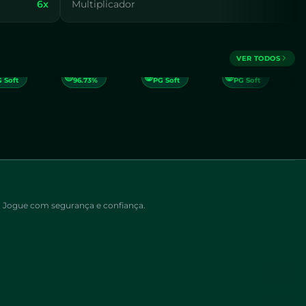
6
x
Multiplicador
VER TODOS
ovedor
RTP
Provedor
Provedor
 Soft
96.73%
PG Soft
PG Soft
AR
JOGAR
JOGAR
JOGAR
os. Jogue com segurança e confiança.