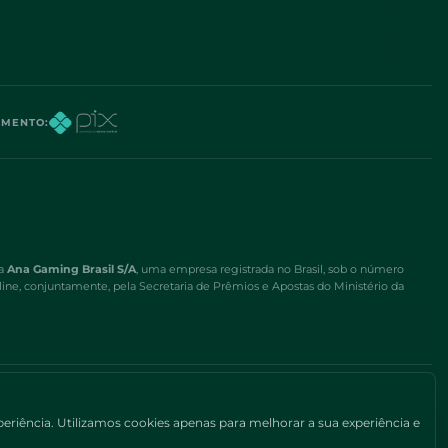
AMENTO
:
la
Ana Gaming Brasil S/A
, uma empresa registrada no Brasil, sob o número
line, conjuntamente, pela Secretaria de Prêmios e Apostas do Ministério da
so site. Utilizamos cookies apenas para melhorar a sua experiência e isso não
riência. Utilizamos cookies apenas para melhorar a sua experiência e