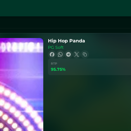
Hip Hop Panda
PG Soft
RTP
95.75%