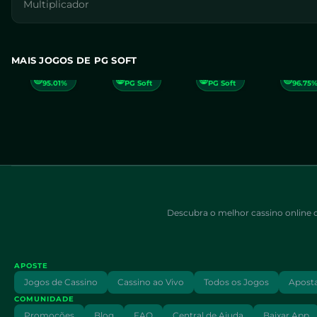
Multiplicador
95.75%
MAIS JOGOS DE PG SOFT
RTP
Provedor
Provedor
RTP
95.01%
PG Soft
PG Soft
96.75
JOGAR
JOGAR
JOGAR
JOGAR
Descubra o melhor cassino online do
APOSTE
Jogos de Cassino
Cassino ao Vivo
Todos os Jogos
Aposta
COMUNIDADE
Promoções
Blog
FAQ
Central de Ajuda
Baixar App