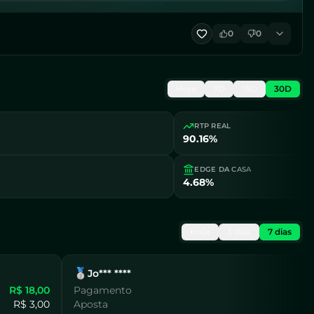
0
0
 retorno ao jogador (RTP) média de até
95.75%
, você pode
Hoje
7D
15D
30D
RTP REAL
to para iniciantes quanto para jogadores experientes da PG
90.16%
EDGE DA CASA
4.68%
tindo resultados aleatórios e independentes em cada
Hoje
3 dias
7 dias
e outros títulos da PG Soft e promove o jogo responsável.
🥈
Jo*** ****
R$ 18,00
Pagamento
R$ 3,00
Aposta