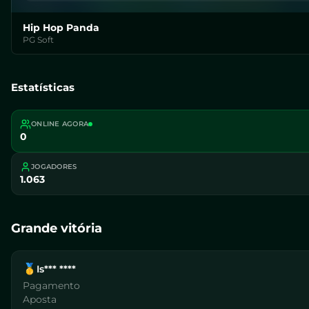
Hip Hop Panda
PG Soft
Hip Hop Panda
é um jogo de cassino online disponível na
Estatísticas
jogar agora mesmo e se divertir. Jogue com responsabilid
Como jogar Hip Hop Panda na Vera Bet
ONLINE AGORA
Para começar a jogar
Hip Hop Panda
, basta ajustar o val
0
Soft.
JOGADORES
Sobre o Hip Hop Panda
1.063
O
Hip Hop Panda
é desenvolvido pela
PG Soft
e opera com
rodada. Com RTP médio de
95.75%
, oferece uma boa relaçã
Grande vitória
Por que jogar Hip Hop Panda na Vera Bet
Na
Vera Bet
, você joga com total segurança, suporte rápido
🥇
Is*** ****
Aposte com consciência!
Pagamento
Aposta
RTP