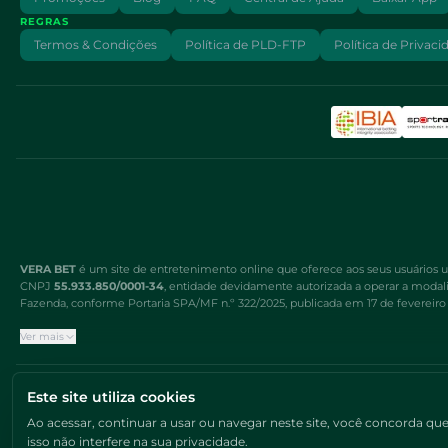
REGRAS
Termos & Condições
Política de PLD-FTP
Política de Privaci
VERA BET
é um site de entretenimento online que oferece aos seus usuários um
CNPJ
55.933.850/0001-34
, entidade devidamente autorizada a operar a modalid
Fazenda, conforme Portaria SPA/MF n.º 322/2025, publicada em 17 de fevereiro d
Ver mais
Ao acessar, continuar a usar ou navegar neste site, você concorda que podemos
interfere na sua privacidade.
O uso desta plataforma é proibido para
beneficiários de Bolsa Família e Ben
Este site utiliza cookies
Ao acessar, continuar a usar ou navegar neste site, você concorda q
isso não interfere na sua privacidade.