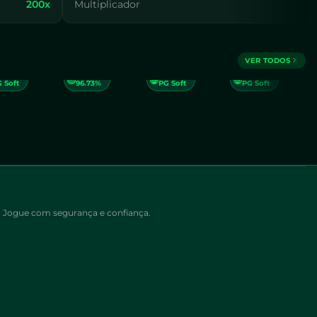
200
x
Multiplicador
VER TODOS
ovedor
RTP
Provedor
Provedor
 Soft
96.73%
PG Soft
PG Soft
AR
JOGAR
JOGAR
JOGAR
os. Jogue com segurança e confiança.