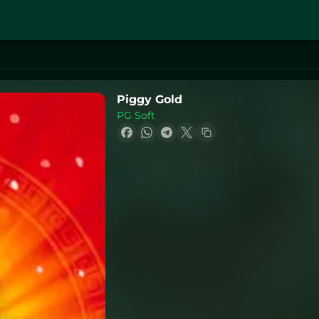
Piggy Gold
PG Soft