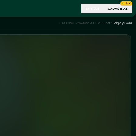
PIX
ENTRAR
CADASTRAR
Cassino
Provedores
PG Soft
Piggy Gold