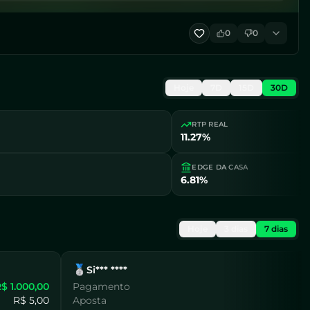
0
0
odadas grátis, os porquinhos dourados são os símbolos
Hoje
7D
15D
30D
RTP REAL
ra iniciantes quanto para jogadores experientes da PG Soft.
11.27%
EDGE DA CASA
 resultados aleatórios e independentes em cada rodada.
6.81%
Hoje
3 dias
7 dias
e outros títulos da PG Soft e promove o jogo responsável.
🥈
Si*** ****
$ 1.000,00
Pagamento
R$ 5,00
Aposta