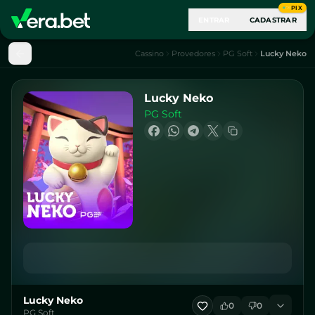
PIX
ENTRAR
CADASTRAR
Cassino
Provedores
PG Soft
Lucky Neko
Lucky Neko
PG Soft
Lucky Neko
0
0
PG Soft