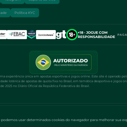
dade
Política KYC
+18 · JOGUE COM
PAG
RESPONSABILIDADE
a experiência única em apostas esportivas e jogos online. Este site é operado pe
ade lotérica de apostas de quota fixa no Brasil, em temática desportiva e jogos on
e 2025 no Diário Oficial da República Federativa do Brasil.
 usar determinados cookies do navegador para melhorar sua experiência ao usar nos
efício de Prestação Continuada (BPC).
CENTRAL DE JOGO RESPONSÁVEL
DENÚNCIAS
PRIVACIDADE
OUVIDORIA
ue podemos usar determinados cookies do navegador para melhorar sua expe
© 2026 Vera Bet. Todos os direitos reservados.