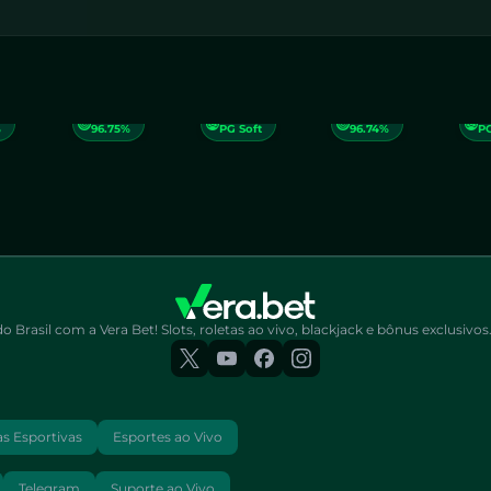
3.23%
RTP
Provedor
RTP
Pr
%
96.75%
PG Soft
96.74%
PG
JOGAR
JOGAR
JOGAR
JOG
 Brasil com a Vera Bet! Slots, roletas ao vivo, blackjack e bônus exclusiv
s Esportivas
Esportes ao Vivo
Telegram
Suporte ao Vivo