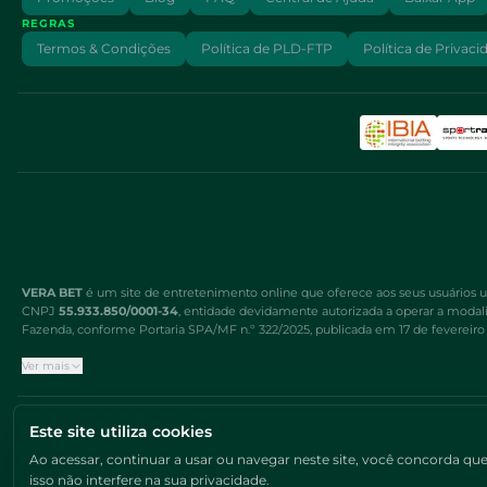
REGRAS
Termos & Condições
Política de PLD-FTP
Política de Privaci
VERA BET
é um site de entretenimento online que oferece aos seus usuários um
CNPJ
55.933.850/0001-34
, entidade devidamente autorizada a operar a modalid
Fazenda, conforme Portaria SPA/MF n.º 322/2025, publicada em 17 de fevereiro d
Ver mais
Ao acessar, continuar a usar ou navegar neste site, você concorda que podemos
interfere na sua privacidade.
O uso desta plataforma é proibido para
beneficiários de Bolsa Família e Ben
Este site utiliza cookies
Ao acessar, continuar a usar ou navegar neste site, você concorda q
isso não interfere na sua privacidade.