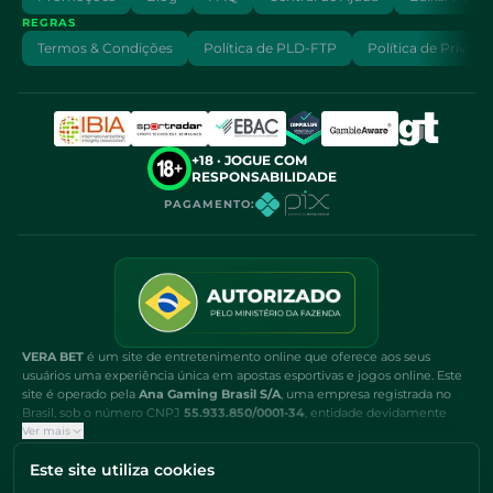
REGRAS
Termos & Condições
Política de PLD-FTP
Política de Privaci
+18 · JOGUE COM
RESPONSABILIDADE
PAGAMENTO
:
VERA BET
é um site de entretenimento online que oferece aos seus
usuários uma experiência única em apostas esportivas e jogos online. Este
site é operado pela
Ana Gaming Brasil S/A
, uma empresa registrada no
Brasil, sob o número CNPJ
55.933.850/0001-34
, entidade devidamente
Ver mais
autorizada a operar a modalidade lotérica de apostas de quota fixa no Brasil,
em temática desportiva e jogos online, conjuntamente, pela Secretaria de
Este site utiliza cookies
Prêmios e Apostas do Ministério da Fazenda, conforme Portaria SPA/MF
n.º 322/2025, publicada em 17 de fevereiro de 2025 no Diário Oficial da
CENTRAL DE JOGO RESPONSÁVEL
DENÚNCIAS
PRIVACIDADE
OUVIDORIA