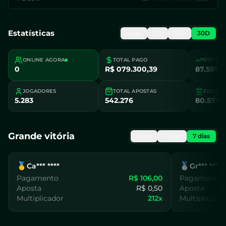
Circus Delight
é um jogo de cassino online disponível
Estatísticas
na
Vera Bet
, desenvolvido pelo provedor
Hoje
7D
PG Soft
15D
.
30D
Com uma taxa de retorno ao jogador (RTP) média de
até
97%
, você pode jogar agora mesmo e se divertir.
ONLINE AGORA
TOTAL PAGO
RTP RE
Jogue com responsabilidade!
0
R$ 079.300,39
87.59%
Como jogar Circus Delight na Vera Bet
JOGADORES
TOTAL APOSTAS
EDGE D
5.283
Para começar a jogar
Circus Delight
542.276
, basta ajustar o
80.57%
valor da aposta e iniciar a rodada. O jogo é intuitivo e
indicado tanto para iniciantes quanto para jogadores
experientes da PG Soft.
Grande vitória
Hoje
3 dias
7 dias
Sobre o Circus Delight
🥇
🥈
Ca*** ****
Gr*** ****
O
Circus Delight
é desenvolvido pela
PG Soft
e opera
com tecnologia RNG (Random Number Generator)
Pagamento
R$ 106,00
Pagamento
Aposta
R$ 0,50
Aposta
certificada, garantindo resultados aleatórios e
Multiplicador
212
x
Multiplicado
independentes em cada rodada. Com RTP médio de
97%
, oferece uma boa relação entre risco e retorno.