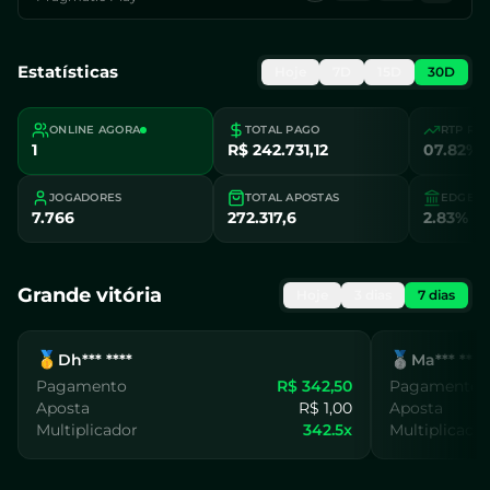
Power of Thor Megaways
é um slot épico da
Estatísticas
Pragmatic Play
ambientado na mitologia nórdica.
Hoje
7D
15D
30D
Com o deus do trovão como protagonista e o
mecanismo Megaways gerando até 100.000 formas de
ONLINE AGORA
TOTAL PAGO
RTP RE
vencer, as rodadas grátis com multiplicadores
1
R$ 242.731,12
07.82%
ilimitados podem resultar em prêmios de proporções
lendárias.
JOGADORES
TOTAL APOSTAS
EDGE D
7.766
272.317,6
2.83%
Como jogar Power of Thor Megaways na Vera Bet
Para começar a jogar
Power of Thor Megaways
,
basta ajustar o valor da aposta e iniciar a rodada. O
Grande vitória
Hoje
3 dias
7 dias
jogo é intuitivo e indicado tanto para iniciantes
quanto para jogadores experientes da Pragmatic Play.
🥇
🥈
Dh*** ****
Ma*** ****
Sobre o Power of Thor Megaways
Pagamento
R$ 342,50
Pagamento
Aposta
R$ 1,00
Aposta
O
Power of Thor Megaways
é desenvolvido pela
Multiplicador
342.5
x
Multiplicado
Pragmatic Play
e opera com tecnologia RNG
(Random Number Generator) certificada, garantindo
resultados aleatórios e independentes em cada