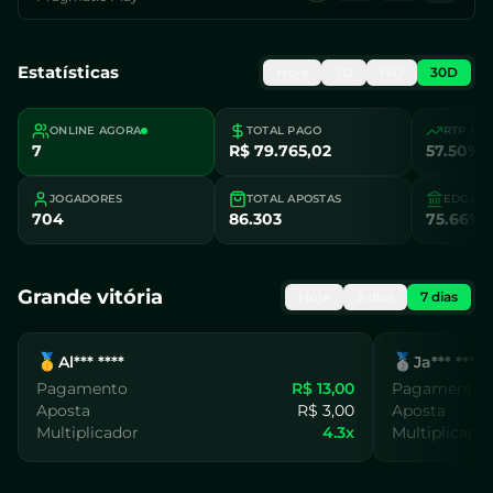
Live - Dragon Tiger
é um jogo de cassino online
Estatísticas
disponível na
Vera Bet
, desenvolvido pelo provedor
Hoje
7D
15D
30D
Pragmatic Play
. Com uma taxa de retorno ao jogador
(RTP) média de até
97%
, você pode jogar agora
ONLINE AGORA
TOTAL PAGO
RTP RE
mesmo e se divertir. Jogue com responsabilidade!
7
R$ 79.765,02
57.50%
Como jogar Live - Dragon Tiger na Vera Bet
JOGADORES
TOTAL APOSTAS
EDGE D
704
Para começar a jogar
Live - Dragon Tiger
86.303
, basta
75.66%
ajustar o valor da aposta e iniciar a rodada. O jogo é
intuitivo e indicado tanto para iniciantes quanto para
jogadores experientes da Pragmatic Play.
Grande vitória
Hoje
3 dias
7 dias
Sobre o Live - Dragon Tiger
🥇
🥈
Al*** ****
Ja*** ****
O
Live - Dragon Tiger
é desenvolvido pela
Pragmatic
Play
Pagamento
e opera com tecnologia RNG (Random Number
R$ 13,00
Pagamento
Aposta
R$ 3,00
Aposta
Generator) certificada, garantindo resultados
Multiplicador
4.3
x
Multiplicado
aleatórios e independentes em cada rodada. Com RTP
médio de
97%
, oferece uma boa relação entre risco e
retorno.