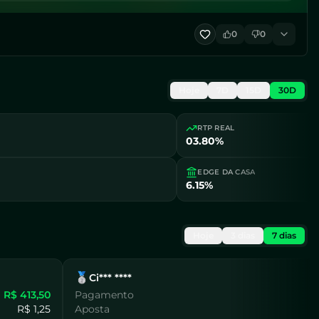
0
0
 de retorno ao jogador (RTP) média de até
96.50%
, você
Hoje
7D
15D
30D
RTP REAL
ra iniciantes quanto para jogadores experientes da Pragmatic
03.80%
EDGE DA CASA
6.15%
rantindo resultados aleatórios e independentes em cada
Hoje
3 dias
7 dias
de outros títulos da Pragmatic Play e promove o jogo
🥈
Ci*** ****
R$ 413,50
Pagamento
R$ 1,25
Aposta