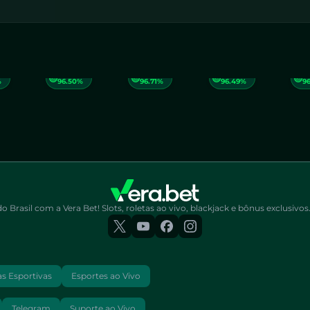
3.50%
RTP
RTP
RTP
RT
%
96.50%
96.71%
96.49%
9
JOGAR
JOGAR
JOGAR
JOG
 Brasil com a Vera Bet! Slots, roletas ao vivo, blackjack e bônus exclusiv
s Esportivas
Esportes ao Vivo
Telegram
Suporte ao Vivo