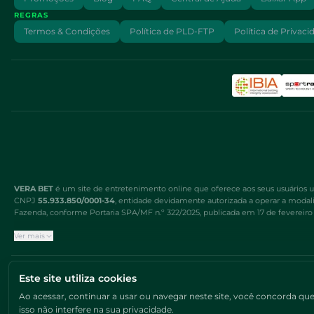
REGRAS
Termos & Condições
Política de PLD-FTP
Política de Privaci
VERA BET
é um site de entretenimento online que oferece aos seus usuários um
CNPJ
55.933.850/0001-34
, entidade devidamente autorizada a operar a modalid
Fazenda, conforme Portaria SPA/MF n.º 322/2025, publicada em 17 de fevereiro d
Ver mais
Ao acessar, continuar a usar ou navegar neste site, você concorda que podemos
interfere na sua privacidade.
O uso desta plataforma é proibido para
beneficiários de Bolsa Família e Ben
Este site utiliza cookies
Ao acessar, continuar a usar ou navegar neste site, você concorda q
isso não interfere na sua privacidade.