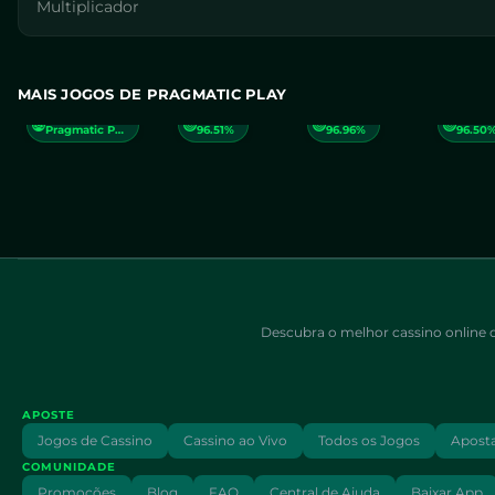
Multiplicador
96.50%
MAIS JOGOS DE PRAGMATIC PLAY
Provedor
RTP
RTP
RTP
Pragmatic Play
96.51%
96.96%
96.50
JOGAR
JOGAR
JOGAR
JOGAR
Descubra o melhor cassino online do
APOSTE
Jogos de Cassino
Cassino ao Vivo
Todos os Jogos
Aposta
COMUNIDADE
Promoções
Blog
FAQ
Central de Ajuda
Baixar App