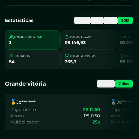
Opal Fruits
é um jogo de cassino online disponível na
Estatísticas
Vera Bet
, desenvolvido pelo provedor
Hoje
Big Time
7D
15D
30D
Gaming
. Com uma taxa de retorno ao jogador (RTP)
média de até
96.75%
, você pode jogar agora mesmo e
ONLINE AGORA
TOTAL PAGO
RTP RE
se divertir. Jogue com responsabilidade!
3
R$ 146,93
03.95%
Como jogar Opal Fruits na Vera Bet
JOGADORES
TOTAL APOSTAS
EDGE D
54
Para começar a jogar
Opal Fruits
765,3
, basta ajustar o
58.82%
valor da aposta e iniciar a rodada. O jogo é intuitivo e
indicado tanto para iniciantes quanto para jogadores
experientes da Big Time Gaming.
Grande vitória
3 dias
7 dias
Sobre o Opal Fruits
🥇
🥈
Jo*** ****
Jo*** ****
O
Opal Fruits
é desenvolvido pela
Big Time Gaming
e
opera com tecnologia RNG (Random Number
Pagamento
R$ 12,50
Pagamento
Aposta
R$ 0,50
Aposta
Generator) certificada, garantindo resultados
Multiplicador
25
x
Multiplicado
aleatórios e independentes em cada rodada. Com RTP
médio de
96.75%
, oferece uma boa relação entre risco
e retorno.