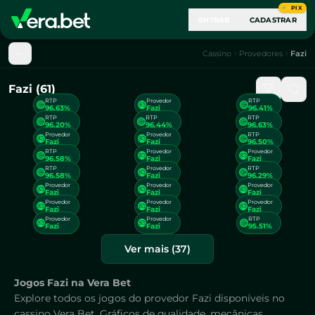
PIX
ENTRAR
CADASTRAR
Cassino
Provedores
Fazi
Fazi (61)
RTP
Provedor
RTP
96.63%
Fazi
96.41%
JOGAR
JOGAR
JOGAR
RTP
RTP
RTP
Slots
Jogos Vip
Megaways
Jogar com Bônus
96.20%
96.44%
96.63%
JOGAR
JOGAR
JOGAR
Provedor
Provedor
RTP
Fazi
Fazi
96.50%
JOGAR
JOGAR
JOGAR
RTP
Provedor
Provedor
96.58%
Fazi
Fazi
JOGAR
JOGAR
JOGAR
RTP
Provedor
RTP
96.58%
Fazi
96.29%
JOGAR
JOGAR
JOGAR
Provedor
Provedor
Provedor
Fazi
Fazi
Fazi
JOGAR
JOGAR
JOGAR
Provedor
Provedor
Provedor
Fazi
Fazi
Fazi
JOGAR
JOGAR
JOGAR
Provedor
Provedor
RTP
Fazi
Fazi
95.51%
JOGAR
JOGAR
JOGAR
Ver mais
(
37
)
Jogos Fazi na Vera Bet
Explore todos os jogos do provedor Fazi disponíveis no
cassino Vera Bet. Gráficos de qualidade, mecânicas