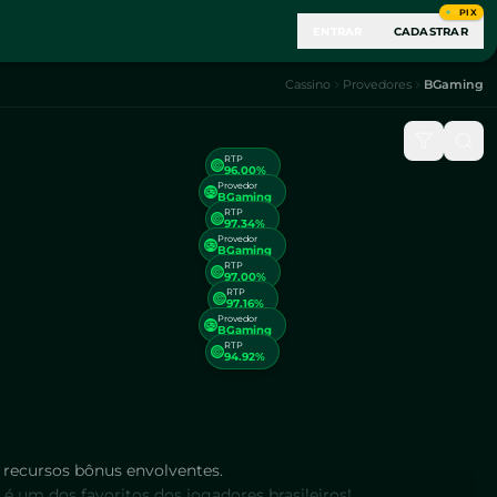
PIX
ENTRAR
CADASTRAR
Cassino
Provedores
BGaming
RTP
96.00%
JOGAR
Provedor
Jogos Novos
Melhores Jogos
Compre Rodadas
Tod
BGaming
JOGAR
RTP
97.34%
JOGAR
Provedor
BGaming
JOGAR
RTP
97.00%
JOGAR
RTP
97.16%
JOGAR
Provedor
BGaming
JOGAR
RTP
94.92%
JOGAR
 recursos bônus envolventes.
 um dos favoritos dos jogadores brasileiros!