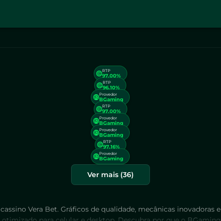
RTP
97.00%
JOGAR
RTP
Jogos De Torneio
Jogos Mais Jogados
Jogos da PG
96.10%
JOGAR
Provedor
BGaming
JOGAR
RTP
97.00%
JOGAR
Provedor
BGaming
JOGAR
Provedor
BGaming
JOGAR
RTP
97.16%
JOGAR
Provedor
BGaming
JOGAR
Ver mais
(
36
)
assino Vera Bet. Gráficos de qualidade, mecânicas inovadoras e
otimizado para celular e desktop. Descubra por que o BGaming é