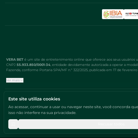
VERA BET
é um site de entretenimento online que oferece aos seus usuários um
CNPJ
55.933.850/0001-34
, entidade devidamente autorizada a operar a modalid
Fazenda, conforme Portaria SPA/MF n.º 322/2025, publicada em 17 de fevereiro d
Ver mais
Ao acessar, continuar a usar ou navegar neste site, você concorda que podemos
interfere na sua privacidade.
O uso desta plataforma é proibido para
beneficiários de Bolsa Família e Ben
Este site utiliza cookies
Ao acessar, continuar a usar ou navegar neste site, você concorda q
isso não interfere na sua privacidade.
18+. Jogue com responsabilidade! Mini
Recusar todos
Responsável. Importante: o uso de recursos