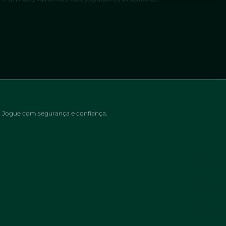
os. Jogue com segurança e confiança.