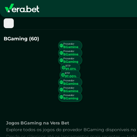
BGaming (60)
Provedor
BGaming
JOGAR
Provedor
Slots
Jogos Vip
Megaways
Jogar com Bônus
BGaming
JOGAR
Provedor
BGaming
JOGAR
RTP
97.01%
JOGAR
RTP
97.00%
JOGAR
Provedor
BGaming
JOGAR
Provedor
BGaming
JOGAR
Provedor
BGaming
JOGAR
Jogos BGaming na Vera Bet
Explore todos os jogos do provedor BGaming disponíveis no c
Desde os clássicos até os lançamentos mais recentes — tudo 