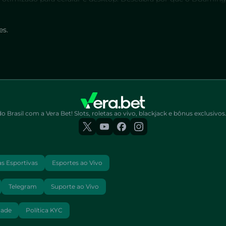
es.
 Brasil com a Vera Bet! Slots, roletas ao vivo, blackjack e bônus exclusiv
s Esportivas
Esportes ao Vivo
Telegram
Suporte ao Vivo
dade
Política KYC