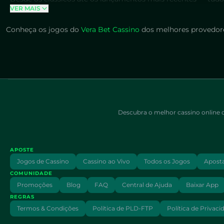
VER MAIS
Conheça os jogos do
Vera Bet Cassino
dos melhores provedor
Descubra o melhor cassino online do
APOSTE
Jogos de Cassino
Cassino ao Vivo
Todos os Jogos
Aposta
COMUNIDADE
Promoções
Blog
FAQ
Central de Ajuda
Baixar App
REGRAS
Termos & Condições
Política de PLD-FTP
Política de Privaci