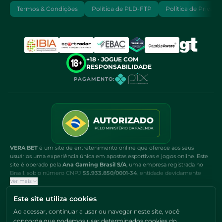
Termos & Condições
Política de PLD-FTP
Política de Privaci
+18 · JOGUE COM
RESPONSABILIDADE
PAGAMENTO
:
VERA BET
é um site de entretenimento online que oferece aos seus
usuários uma experiência única em apostas esportivas e jogos online. Este
site é operado pela
Ana Gaming Brasil S/A
, uma empresa registrada no
Brasil, sob o número CNPJ
55.933.850/0001-34
, entidade devidamente
Ver mais
autorizada a operar a modalidade lotérica de apostas de quota fixa no Brasil,
em temática desportiva e jogos online, conjuntamente, pela Secretaria de
Este site utiliza cookies
Prêmios e Apostas do Ministério da Fazenda, conforme Portaria SPA/MF
n.º 322/2025, publicada em 17 de fevereiro de 2025 no Diário Oficial da
CENTRAL DE JOGO RESPONSÁVEL
DENÚNCIAS
PRIVACIDADE
OUVIDORIA
Ao acessar, continuar a usar ou navegar neste site, você
República Federativa do Brasil.
concorda que podemos usar determinados cookies do