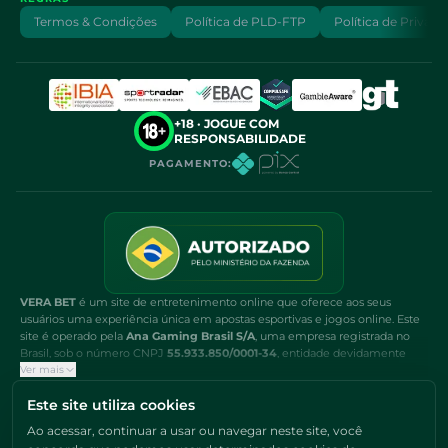
Termos & Condições
Política de PLD-FTP
Política de Privaci
+18 · JOGUE COM
RESPONSABILIDADE
PAGAMENTO
:
VERA BET
é um site de entretenimento online que oferece aos seus
usuários uma experiência única em apostas esportivas e jogos online. Este
site é operado pela
Ana Gaming Brasil S/A
, uma empresa registrada no
Brasil, sob o número CNPJ
55.933.850/0001-34
, entidade devidamente
Ver mais
autorizada a operar a modalidade lotérica de apostas de quota fixa no Brasil,
em temática desportiva e jogos online, conjuntamente, pela Secretaria de
Este site utiliza cookies
Prêmios e Apostas do Ministério da Fazenda, conforme Portaria SPA/MF
n.º 322/2025, publicada em 17 de fevereiro de 2025 no Diário Oficial da
CENTRAL DE JOGO RESPONSÁVEL
DENÚNCIAS
PRIVACIDADE
OUVIDORIA
Ao acessar, continuar a usar ou navegar neste site, você
República Federativa do Brasil.