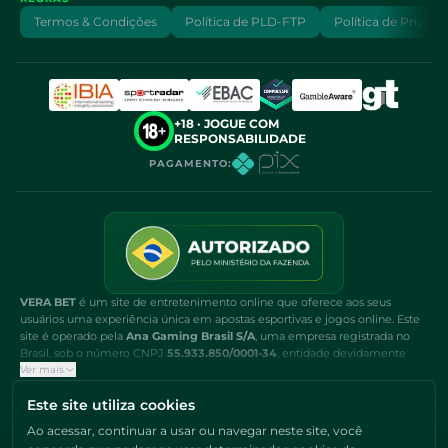
Termos & Condições
Política de PLD-FTP
Política de Privaci
+18 · JOGUE COM
RESPONSABILIDADE
PAGAMENTO
:
VERA BET
é um site de entretenimento online que oferece aos seus
usuários uma experiência única em apostas esportivas e jogos online. Este
site é operado pela
Ana Gaming Brasil S/A
, uma empresa registrada no
Brasil, sob o número CNPJ
55.933.850/0001-34
, entidade devidamente
Ver mais
autorizada a operar a modalidade lotérica de apostas de quota fixa no Brasil,
em temática desportiva e jogos online, conjuntamente, pela Secretaria de
Este site utiliza cookies
Prêmios e Apostas do Ministério da Fazenda, conforme Portaria SPA/MF
n.º 322/2025, publicada em 17 de fevereiro de 2025 no Diário Oficial da
CENTRAL DE JOGO RESPONSÁVEL
DENÚNCIAS
PRIVACIDADE
OUVIDORIA
Ao acessar, continuar a usar ou navegar neste site, você
República Federativa do Brasil.