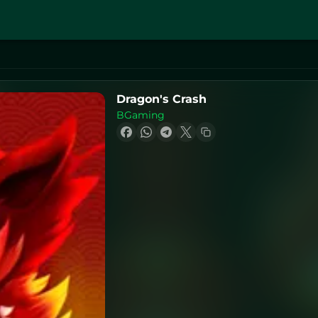
Dragon's Crash
BGaming