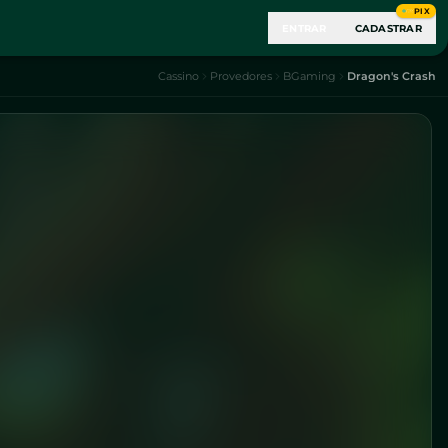
PIX
ENTRAR
CADASTRAR
Cassino
Provedores
BGaming
Dragon's Crash