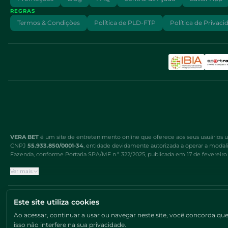
REGRAS
Termos & Condições
Política de PLD-FTP
Política de Privaci
VERA BET
é um site de entretenimento online que oferece aos seus usuários um
CNPJ
55.933.850/0001-34
, entidade devidamente autorizada a operar a modalid
Fazenda, conforme Portaria SPA/MF n.º 322/2025, publicada em 17 de fevereiro d
Ver mais
Ao acessar, continuar a usar ou navegar neste site, você concorda que podemos
interfere na sua privacidade.
O uso desta plataforma é proibido para
beneficiários de Bolsa Família e Ben
Este site utiliza cookies
Ao acessar, continuar a usar ou navegar neste site, você concorda q
isso não interfere na sua privacidade.