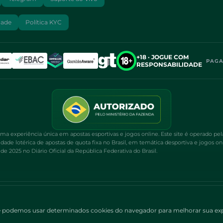
dade
Política KYC
+18 · JOGUE COM
PAG
RESPONSABILIDADE
a experiência única em apostas esportivas e jogos online. Este site é operado pe
ade lotérica de apostas de quota fixa no Brasil, em temática desportiva e jogos on
e 2025 no Diário Oficial da República Federativa do Brasil.
 usar determinados cookies do navegador para melhorar sua experiência ao usar nos
efício de Prestação Continuada (BPC).
CENTRAL DE JOGO RESPONSÁVEL
DENÚNCIAS
PRIVACIDADE
OUVIDORIA
ue podemos usar determinados cookies do navegador para melhorar sua expe
© 2026 Vera Bet. Todos os direitos reservados.