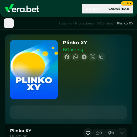
PIX
ENTRAR
CADASTRAR
Cassino
Provedores
BGaming
Plinko XY
Plinko XY
BGaming
Plinko XY
0
0
BGaming