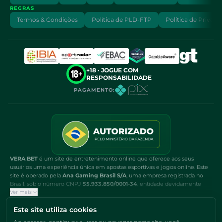
REGRAS
Termos & Condições
Política de PLD-FTP
Política de Privaci
+18 · JOGUE COM
RESPONSABILIDADE
PAGAMENTO
:
VERA BET
é um site de entretenimento online que oferece aos seus
usuários uma experiência única em apostas esportivas e jogos online. Este
site é operado pela
Ana Gaming Brasil S/A
, uma empresa registrada no
Brasil, sob o número CNPJ
55.933.850/0001-34
, entidade devidamente
Ver mais
autorizada a operar a modalidade lotérica de apostas de quota fixa no Brasil,
em temática desportiva e jogos online, conjuntamente, pela Secretaria de
Este site utiliza cookies
Prêmios e Apostas do Ministério da Fazenda, conforme Portaria SPA/MF
n.º 322/2025, publicada em 17 de fevereiro de 2025 no Diário Oficial da
CENTRAL DE JOGO RESPONSÁVEL
DENÚNCIAS
PRIVACIDADE
OUVIDORIA