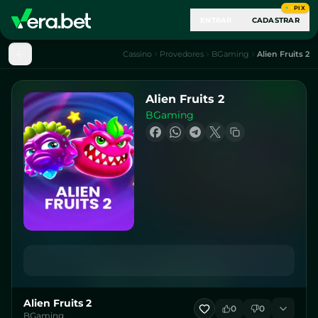
PIX
ENTRAR
CADASTRAR
Cassino
Provedores
BGaming
Alien Fruits 2
Alien Fruits 2
BGaming
Alien Fruits 2
0
0
BGaming