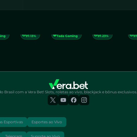
RTP
Provedor
RTP
RT
ing
97.13%
Tada Gaming
97.23%
9
JOGAR
JOGAR
JOGAR
JOG
 Brasil com a Vera Bet! Slots, roletas ao vivo, blackjack e bônus exclusiv
s Esportivas
Esportes ao Vivo
Telegram
Suporte ao Vivo