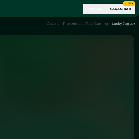
PIX
ENTRAR
CADASTRAR
Cassino
Provedores
Tada Gaming
Lucky Jaguar