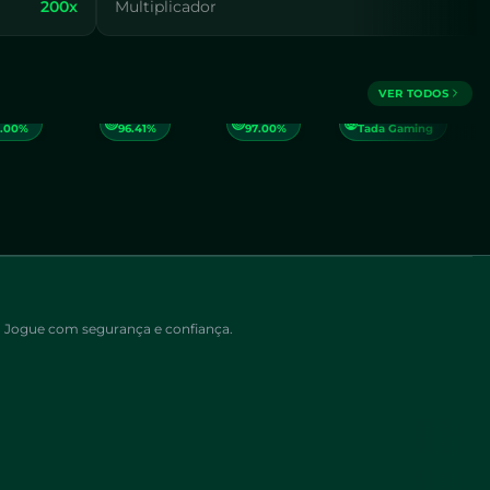
200
x
Multiplicador
VER TODOS
P
RTP
RTP
Provedor
7.00%
96.41%
97.00%
Tada Gaming
AR
JOGAR
JOGAR
JOGAR
os. Jogue com segurança e confiança.