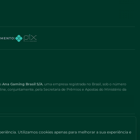
AMENTO
:
la
Ana Gaming Brasil S/A
, uma empresa registrada no Brasil, sob o número
line, conjuntamente, pela Secretaria de Prêmios e Apostas do Ministério da
so site. Utilizamos cookies apenas para melhorar a sua experiência e isso não
riência. Utilizamos cookies apenas para melhorar a sua experiência e