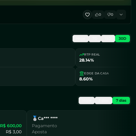
0
0
a de retorno ao jogador (RTP) média de até
97%
, você
Hoje
7D
15D
30D
RTP REAL
 para iniciantes quanto para jogadores experientes da Tada
28.14%
EDGE DA CASA
8.60%
arantindo resultados aleatórios e independentes em cada
Hoje
3 dias
7 dias
 de outros títulos da Tada Gaming e promove o jogo
🥈
Ca*** ****
R$ 600,00
Pagamento
R$ 3,00
Aposta