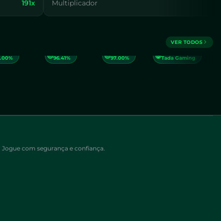
191
x
Multiplicador
VER TODOS
P
RTP
RTP
Provedor
7.00%
96.41%
97.00%
Tada Gaming
AR
JOGAR
JOGAR
JOGAR
os. Jogue com segurança e confiança.