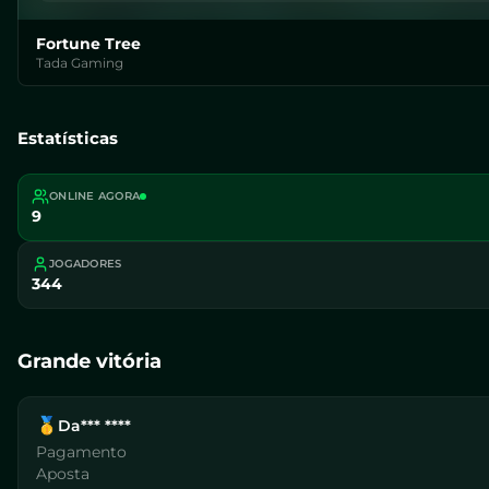
Fortune Tree
Tada Gaming
Fortune Tree
é um jogo de cassino online disponível na
Ve
Estatísticas
pode jogar agora mesmo e se divertir. Jogue com responsa
Como jogar Fortune Tree na Vera Bet
ONLINE AGORA
Para começar a jogar
Fortune Tree
, basta ajustar o valor 
9
Gaming.
JOGADORES
Sobre o Fortune Tree
344
O
Fortune Tree
é desenvolvido pela
Tada Gaming
e opera 
rodada. Com RTP médio de
97%
, oferece uma boa relação e
Grande vitória
Por que jogar Fortune Tree na Vera Bet
Na
Vera Bet
, você joga com total segurança, suporte rápid
🥇
Da*** ****
responsável. Aposte com consciência!
Pagamento
Aposta