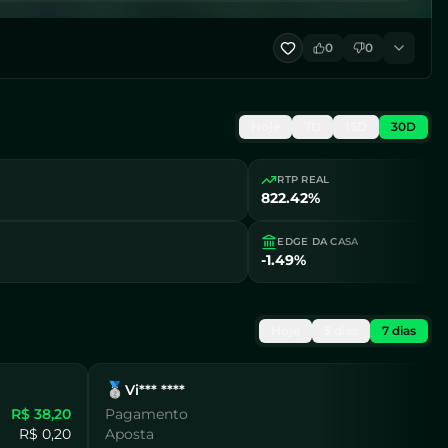
0
0
a de retorno ao jogador (RTP) média de até
97%
, você
Hoje
7D
15D
30D
RTP REAL
para iniciantes quanto para jogadores experientes da Tada
822.42%
EDGE DA CASA
-1.49%
rantindo resultados aleatórios e independentes em cada
Hoje
3 dias
7 dias
 de outros títulos da Tada Gaming e promove o jogo
🥈
Vi*** ****
R$ 38,20
Pagamento
R$ 0,20
Aposta