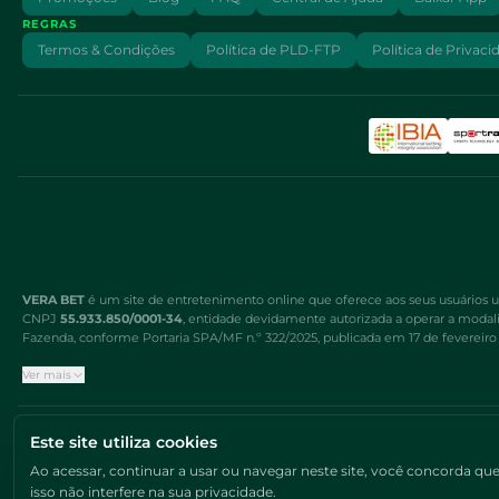
REGRAS
Termos & Condições
Política de PLD-FTP
Política de Privaci
VERA BET
é um site de entretenimento online que oferece aos seus usuários um
CNPJ
55.933.850/0001-34
, entidade devidamente autorizada a operar a modalid
Fazenda, conforme Portaria SPA/MF n.º 322/2025, publicada em 17 de fevereiro d
Ver mais
Ao acessar, continuar a usar ou navegar neste site, você concorda que podemos
interfere na sua privacidade.
O uso desta plataforma é proibido para
beneficiários de Bolsa Família e Ben
Este site utiliza cookies
Ao acessar, continuar a usar ou navegar neste site, você concorda q
isso não interfere na sua privacidade.