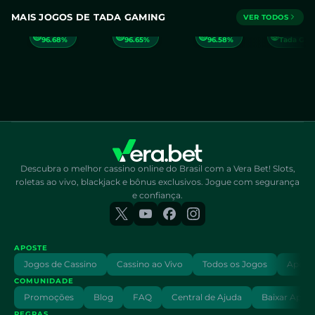
MAIS JOGOS DE TADA GAMING
VER TODOS
Por que jogar Ocean King Jackpot na Vera Bet
RTP
RTP
RTP
Provedor
Na
Vera Bet
96.68%
, você joga com total segurança, suporte
96.65%
96.58%
Tada Gam
JOGAR
JOGAR
JOGAR
JOGAR
rápido e depósitos via Pix. A plataforma é licenciada,
reúne dezenas de outros títulos da Tada Gaming e
promove o jogo responsável. Aposte com consciência!
RTP
Margem da casa
97.00%
3.00%
Descubra o melhor cassino online do Brasil com a Vera Bet! Slots,
roletas ao vivo, blackjack e bônus exclusivos. Jogue com segurança
e confiança.
APOSTE
Jogos de Cassino
Cassino ao Vivo
Todos os Jogos
Aposta
COMUNIDADE
Promoções
Blog
FAQ
Central de Ajuda
Baixar App
REGRAS