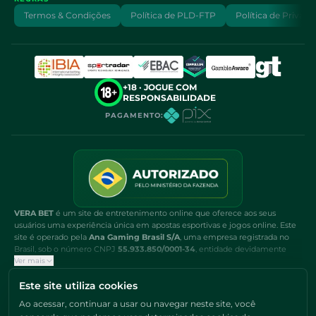
Termos & Condições
Política de PLD-FTP
Política de Privaci
+18 · JOGUE COM
RESPONSABILIDADE
PAGAMENTO
:
VERA BET
é um site de entretenimento online que oferece aos seus
usuários uma experiência única em apostas esportivas e jogos online. Este
site é operado pela
Ana Gaming Brasil S/A
, uma empresa registrada no
Brasil, sob o número CNPJ
55.933.850/0001-34
, entidade devidamente
Ver mais
autorizada a operar a modalidade lotérica de apostas de quota fixa no Brasil,
em temática desportiva e jogos online, conjuntamente, pela Secretaria de
Este site utiliza cookies
Prêmios e Apostas do Ministério da Fazenda, conforme Portaria SPA/MF
n.º 322/2025, publicada em 17 de fevereiro de 2025 no Diário Oficial da
CENTRAL DE JOGO RESPONSÁVEL
DENÚNCIAS
PRIVACIDADE
OUVIDORIA
Ao acessar, continuar a usar ou navegar neste site, você
República Federativa do Brasil.