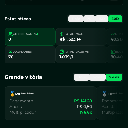
Agent Ace
é um jogo de cassino online disponível na
Estatísticas
Vera Bet
, desenvolvido pelo provedor
Hoje
Tada Gaming
7D
15D
30D
.
Com uma taxa de retorno ao jogador (RTP) média de
até
96.64%
, você pode jogar agora mesmo e se
ONLINE AGORA
TOTAL PAGO
RTP RE
divertir. Jogue com responsabilidade!
0
R$ 1.523,14
48.21%
Como jogar Agent Ace na Vera Bet
JOGADORES
TOTAL APOSTAS
EDGE D
70
Para começar a jogar
Agent Ace
1.039,3
, basta ajustar o valor
80.40%
da aposta e iniciar a rodada. O jogo é intuitivo e
indicado tanto para iniciantes quanto para jogadores
experientes da Tada Gaming.
Grande vitória
Hoje
3 dias
7 dias
Sobre o Agent Ace
🥇
🥈
Ra*** ****
Le*** ****
O
Agent Ace
é desenvolvido pela
Tada Gaming
e
opera com tecnologia RNG (Random Number
Pagamento
R$ 141,28
Pagamento
Aposta
R$ 0,80
Aposta
Generator) certificada, garantindo resultados
Multiplicador
176.6
x
Multiplicado
aleatórios e independentes em cada rodada. Com RTP
médio de
96.64%
, oferece uma boa relação entre risco
e retorno.