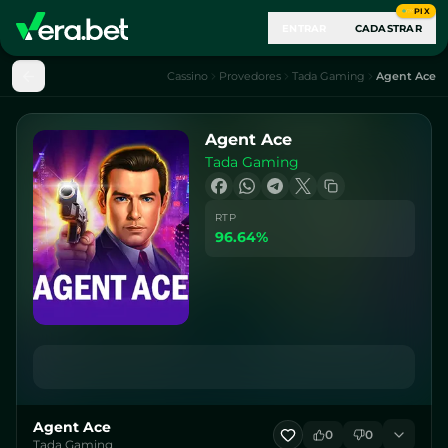
PIX
ENTRAR
CADASTRAR
Cassino
Provedores
Tada Gaming
Agent Ace
Agent Ace
Tada Gaming
RTP
96.64%
Agent Ace
0
0
Tada Gaming