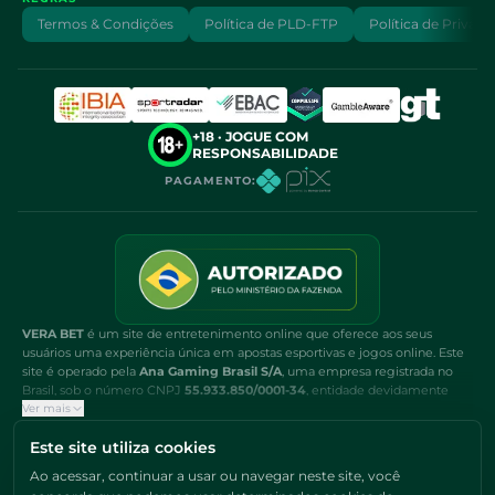
Termos & Condições
Política de PLD-FTP
Política de Privaci
+18 · JOGUE COM
RESPONSABILIDADE
PAGAMENTO
:
VERA BET
é um site de entretenimento online que oferece aos seus
usuários uma experiência única em apostas esportivas e jogos online. Este
site é operado pela
Ana Gaming Brasil S/A
, uma empresa registrada no
Brasil, sob o número CNPJ
55.933.850/0001-34
, entidade devidamente
Ver mais
autorizada a operar a modalidade lotérica de apostas de quota fixa no Brasil,
em temática desportiva e jogos online, conjuntamente, pela Secretaria de
Este site utiliza cookies
Prêmios e Apostas do Ministério da Fazenda, conforme Portaria SPA/MF
n.º 322/2025, publicada em 17 de fevereiro de 2025 no Diário Oficial da
CENTRAL DE JOGO RESPONSÁVEL
DENÚNCIAS
PRIVACIDADE
OUVIDORIA
Ao acessar, continuar a usar ou navegar neste site, você
República Federativa do Brasil.