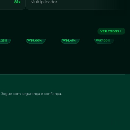
81
x
Multiplicador
VER TODOS
TP
RTP
RTP
RTP
7.23%
97.00%
96.41%
97.00%
AR
JOGAR
JOGAR
JOGAR
os. Jogue com segurança e confiança.