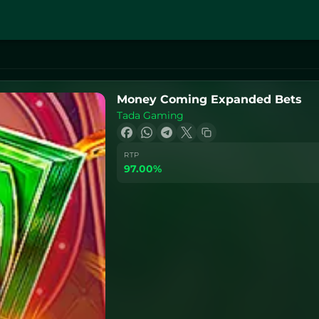
Money Coming Expanded Bets
Tada Gaming
RTP
97.00%