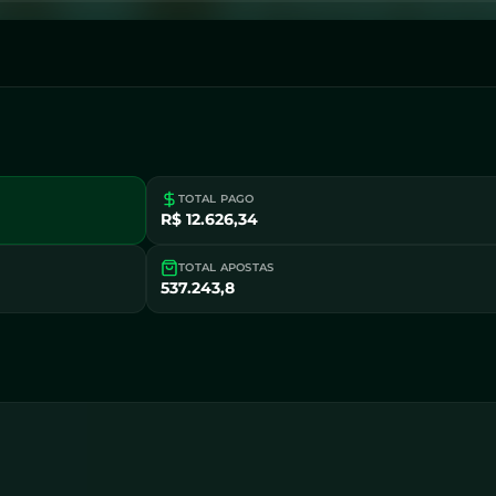
ne disponível na
Vera Bet
, desenvolvido pelo provedor
Tada Ga
ogue com responsabilidade!
TOTAL PAGO
ta ajustar o valor da aposta e iniciar a rodada. O jogo é intuitiv
R$ 12.626,34
TOTAL APOSTAS
537.243,8
a Gaming
e opera com tecnologia RNG (Random Number Generato
%
, oferece uma boa relação entre risco e retorno.
t
o e depósitos via Pix. A plataforma é licenciada, reúne dezenas
Margem da casa