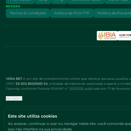
REGRAS
Termos & Condições
Política de PLD-FTP
Política de Privaci
VERA BET
é um site de entretenimento online que oferece aos seus usuários um
CNPJ
55.933.850/0001-34
, entidade devidamente autorizada a operar a modalid
Fazenda, conforme Portaria SPA/MF n.º 322/2025, publicada em 17 de fevereiro d
Ver mais
Ao acessar, continuar a usar ou navegar neste site, você concorda que podemos
interfere na sua privacidade.
O uso desta plataforma é proibido para
beneficiários de Bolsa Família e Ben
Este site utiliza cookies
Ao acessar, continuar a usar ou navegar neste site, você concorda q
isso não interfere na sua privacidade.