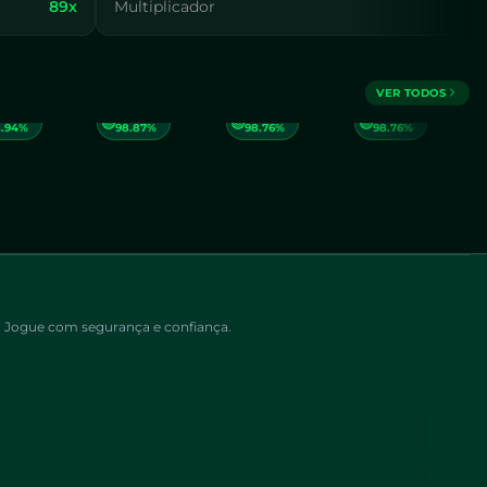
89
x
Multiplicador
VER TODOS
P
RTP
RTP
RTP
8.94%
98.87%
98.76%
98.76%
AR
JOGAR
JOGAR
JOGAR
os. Jogue com segurança e confiança.