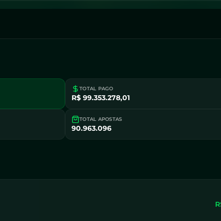
na elementos do Bacará com o lançamento de dados. Em vez de
esentador ao vivo, é uma experiência única para quem busca ino
TOTAL PAGO
sta e iniciar a rodada. O jogo é intuitivo e indicado tanto para i
R$ 99.353.278,01
TOTAL APOSTAS
logia RNG (Random Number Generator) certificada, garantindo r
90.963.096
risco e retorno.
 e depósitos via Pix. A plataforma é licenciada, reúne dezenas d
R
Margem da casa
1.13%