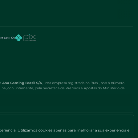
AMENTO
:
la
Ana Gaming Brasil S/A
, uma empresa registrada no Brasil, sob o número
line, conjuntamente, pela Secretaria de Prêmios e Apostas do Ministério da
so site. Utilizamos cookies apenas para melhorar a sua experiência e isso não
riência. Utilizamos cookies apenas para melhorar a sua experiência e