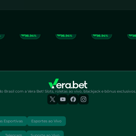
RTP
RTP
RTP
RT
%
98.94%
98.94%
98.94%
9
JOGAR
JOGAR
JOGAR
JOG
 Brasil com a Vera Bet! Slots, roletas ao vivo, blackjack e bônus exclusiv
s Esportivas
Esportes ao Vivo
Telegram
Suporte ao Vivo