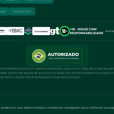
dade
Política KYC
+18 · JOGUE COM
PAG
RESPONSABILIDADE
a experiência única em apostas esportivas e jogos online. Este site é operado pe
ade lotérica de apostas de quota fixa no Brasil, em temática desportiva e jogos on
e 2025 no Diário Oficial da República Federativa do Brasil.
 usar determinados cookies do navegador para melhorar sua experiência ao usar nos
efício de Prestação Continuada (BPC).
CENTRAL DE JOGO RESPONSÁVEL
DENÚNCIAS
PRIVACIDADE
OUVIDORIA
ue podemos usar determinados cookies do navegador para melhorar sua expe
© 2026 Vera Bet. Todos os direitos reservados.