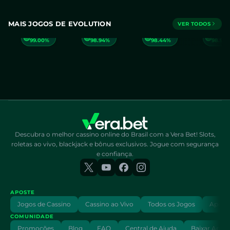
Por que jogar Baccarat B na Vera Bet
MAIS JOGOS DE EVOLUTION
VER TODOS
Na
Vera Bet
, você joga com total segurança, suporte
RTP
RTP
RTP
RTP
rápido e depósitos via Pix. A plataforma é licenciada,
99.00%
98.94%
98.44%
98.94
JOGAR
JOGAR
JOGAR
JOGAR
reúne dezenas de outros títulos da Evolution e
promove o jogo responsável. Aposte com consciência!
RTP
Margem da casa
98.94%
1.06%
Descubra o melhor cassino online do Brasil com a Vera Bet! Slots,
roletas ao vivo, blackjack e bônus exclusivos. Jogue com segurança
e confiança.
APOSTE
Jogos de Cassino
Cassino ao Vivo
Todos os Jogos
Aposta
COMUNIDADE
Promoções
Blog
FAQ
Central de Ajuda
Baixar App