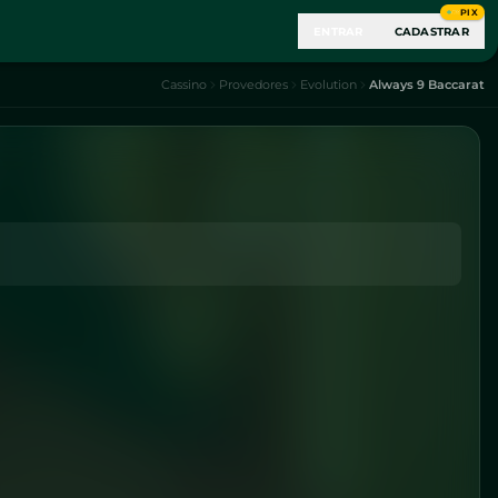
PIX
ENTRAR
CADASTRAR
Cassino
Provedores
Evolution
Always 9 Baccarat