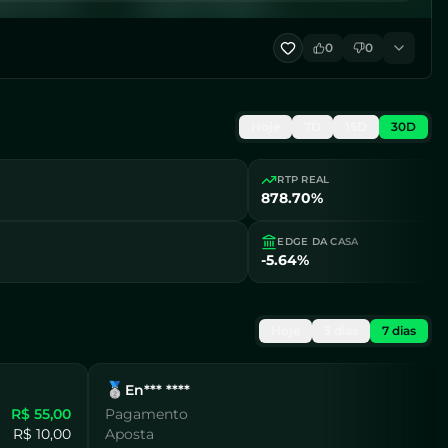
0
0
xa de retorno ao jogador (RTP) média de até
98.44%
, você
Hoje
7D
15D
30D
RTP REAL
tanto para iniciantes quanto para jogadores experientes da
878.70%
EDGE DA CASA
-5.64%
garantindo resultados aleatórios e independentes em cada
Hoje
3 dias
7 dias
e outros títulos da Evolution e promove o jogo responsável.
🥈
En*** ****
R$ 55,00
Pagamento
R$ 10,00
Aposta