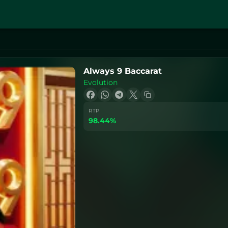
Always 9 Baccarat
Evolution
RTP
98.44%