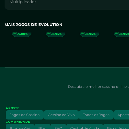
Multiplicador
98.44%
MAIS JOGOS DE EVOLUTION
RTP
RTP
RTP
RTP
99.00%
98.94%
98.94%
98.94
JOGAR
JOGAR
JOGAR
JOGAR
Descubra o melhor cassino online do
APOSTE
Jogos de Cassino
Cassino ao Vivo
Todos os Jogos
Aposta
COMUNIDADE
Promoções
Blog
FAQ
Central de Ajuda
Baixar App